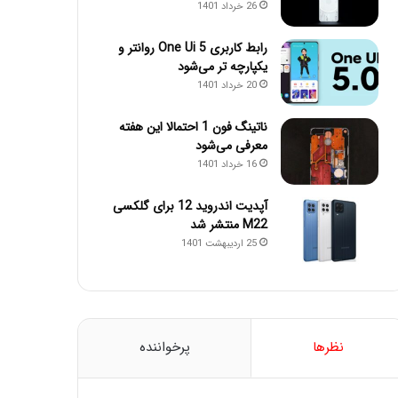
26 خرداد 1401
رابط کاربری One Ui 5 روانتر و
یکپارچه تر می‌شود
20 خرداد 1401
ناتینگ فون 1 احتمالا این هفته
معرفی می‌شود
16 خرداد 1401
آپدیت اندروید 12 برای گلکسی
M22 منتشر شد
25 اردیبهشت 1401
نظرها
پرخواننده