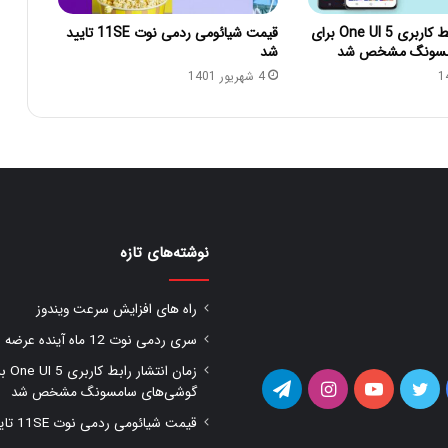
زمان انتشار رابط کاربری One UI 5 برای
قیمت شیائومی ردمی نوت 11SE تایید
مسونگ مشخص شد
شد
4 شهریور 1401
نوشته‌های تازه
راه های افزایش سرعت ویندوز
سری ردمی نوت 12 ماه آینده عرضه شود
زمان انتشار را
یس
توییتر
یوتیوب
اینستاگرام
تلگرام
گوشی‌های سامسونگ مشخص شد
قیمت شیائومی ردمی نوت 11SE تایید شد
وک