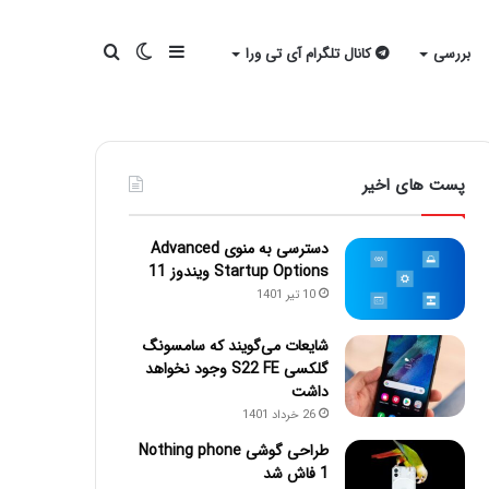
سایدبار
تغییر
جستجو
بررسی
کانال تلگرام آی تی ورا
پوسته
برای
پست های اخیر
دسترسی به منوی Advanced
Startup Options ویندوز 11
10 تیر 1401
شایعات می‌گویند که سامسونگ
گلکسی S22 FE وجود نخواهد
داشت
26 خرداد 1401
طراحی گوشی Nothing phone
1 فاش شد