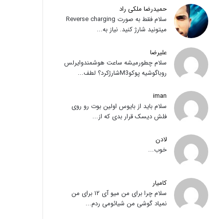
حمیدرضا ملکی راد
سلام فقط به صورت Reverse charging
میتونید شارژ کنید. نیاز به...
علیرضا
سلام چطورمیشه ساعت هوشمندوایرلس
روباگوشیه پوکوM3شارژکرد؟ لطف...
iman
سلام باید از بایوس اولین بوت رو روی
فلش دیسک قرار بدی که از...
لادن
خوب...
کامیار
سلام چرا برای من میو آی ۱۲ برای من
نمیاد گوشی من شیائومی ردم...