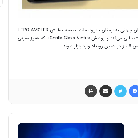
گلکسی S22 Ultra باید برخی از ویژگی‌ها را برای مخاطبان جهانی به ارمغان بیاورد، مانند صفحه نمایش LTPO AMOLED
جدید که از نرخ تازه‌سازی پویا از 1 هرتز تا 120 هرتز پشتیبانی می‌کند و پوشش Gorilla Glass Victus+ که هنوز معرفی
شوند.
فیس بوک
توییتر
اشتراک گذاری از طریق ایمیل
چاپ