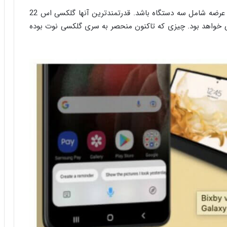
انتظار می‌رود سری گلکسی اس 22 سامسونگ در زمان عرضه شامل سه دستگاه باشد. قدرتمندترین آنها گلکسی اس 22
که اولین پرچمدار سری S با قلم داخلی خواهد بود. چیزی که تاکنون منحصر به سری گلکسی نوت بوده