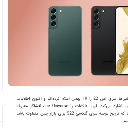
کمی قبل‌تر گزارش‌های از کره جنوبی تاریخ معرفی گوشی‌ها سری اس 22 را 19 بهمن اعلام کرده‌اند و اکنون اطلاعات
جدیدی منتشر شده است که به تاریخ جدید 20 بهمن اشاره می‌کند. این اطلاعات را Ice Universe، افشاگر معروف
سامسونگ منتشر کرده است، اما این احتمال وجود دارد که تاریخ عرضه سری گلکسی S22 برای بازار چین متفاوت باشد