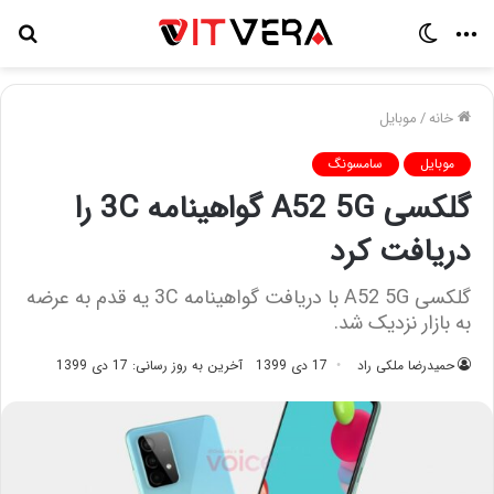
منو
تغییر
جس
پوسته
برا
خانه
/
موبایل
موبایل
سامسونگ
گلکسی A52 5G گواهینامه 3C را
دریافت کرد
گلکسی A52 5G با دریافت گواهینامه 3C یه قدم به عرضه
به بازار نزدیک شد.
حمیدرضا ملکی راد
17 دی 1399
آخرین به روز رسانی: 17 دی 1399