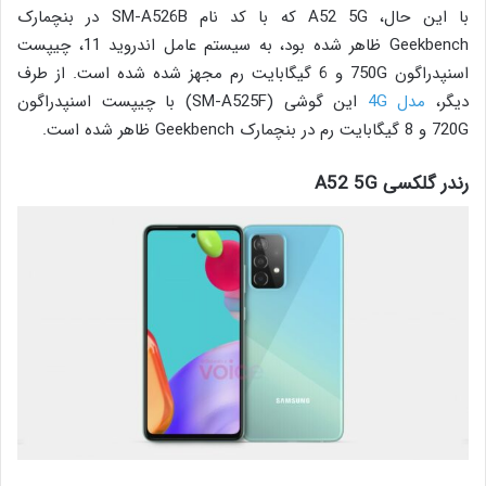
با این حال، A52 5G که با کد نام SM-A526B در بنچمارک
Geekbench ظاهر شده بود، به سیستم عامل اندروید 11، چیپست
اسنپدراگون 750G و 6 گیگابایت رم مجهز شده شده است. از طرف
دیگر،
مدل 4G
این گوشی (SM-A525F) با چیپست اسنپدراگون
720G و 8 گیگابایت رم در بنچمارک Geekbench ظاهر شده است.
رندر گلکسی A52 5G