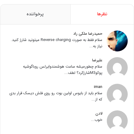
نظرها
پرخواننده
حمیدرضا ملکی راد
سلام فقط به صورت Reverse charging میتونید شارژ کنید.
نیاز به...
علیرضا
سلام چطورمیشه ساعت هوشمندوایرلس روباگوشیه
پوکوM3شارژکرد؟ لطف...
iman
سلام باید از بایوس اولین بوت رو روی فلش دیسک قرار بدی
که از...
لادن
خوب...