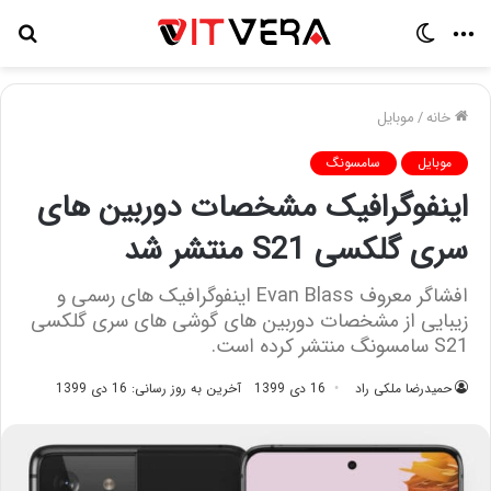
منو
تغییر
جس
پوسته
برا
خانه
/
موبایل
موبایل
سامسونگ
اینفوگرافیک مشخصات دوربین های
سری گلکسی S21 منتشر شد
افشاگر معروف Evan Blass اینفوگرافیک های رسمی و
زیبایی از مشخصات دوربین های گوشی های سری گلکسی
S21 سامسونگ منتشر کرده است.
حمیدرضا ملکی راد
16 دی 1399
آخرین به روز رسانی: 16 دی 1399