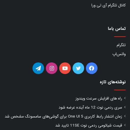
کانال تلگرام آی تی ورا
تماس باما
تلگرام
واتس‌اپ
فیس
توییتر
یوتیوب
اینستاگرام
تلگرام
بوک
نوشته‌های تازه
راه های افزایش سرعت ویندوز
سری ردمی نوت 12 ماه آینده عرضه شود
زمان انتشار رابط کاربری One UI 5 برای گوشی‌های سامسونگ مشخص شد
قیمت شیائومی ردمی نوت 11SE تایید شد