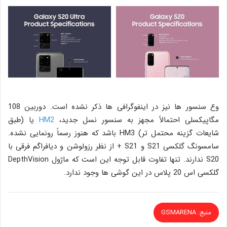
وع سنسور ها نیز در اینفوگرافی ها ذکر نشده است. دوربین 108
مگاپیکسلی احتمالاً مجهز به سنسور نسل جدید،
HM2
یا (طبق
شایعات گزینه محتمل تر) HM3 باشد که هنوز رسماً رونمایی نشده.
سامسونگ گلکسی S21 و S21 + از نظر رزولوشن و دیافراگم فرقی با
S20 ندارند. تنها تفاوت قابل توجه این است که ماژول DepthVision
گلکسی اس 20 پلاس در این گوشی ها وجود ندارد.
منبع: GSMARENA