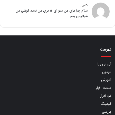
کامیار
سلام چرا برای من میو آی ۱۲ برای من نمیاد گوشی من
شیائومی ردم...
فهرست
آی تی ورا
موبایل
آموزش
سخت افزار
نرم افزار
گیمینگ
بررسی