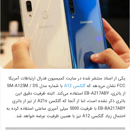
یکی از اسناد منتشر شده در سایت کمیسیون فدرال ارتباطات آمریکا
FCC نشان می‌دهد که
گلکسی A12
با شماره مدل SM-A125M / DS
از باتری، EB-A217ABY استفاده می‌کند. البته ظرفیت دقیق این
باتری ذکر نشده است، اما از آنجا که گلکسی A21s از نیز از باتری
EB-BA217ABY با ظرفیت 5000 میلی آمپری ساعتی استفاده کرده به
احتمال زیاد گلکسی A12 نیز با همین ظرفیت عرضه خواهد شد.