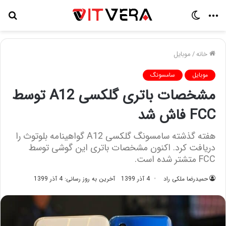
منو
تغییر
جس
پوسته
برا
خانه
/
موبایل
موبایل
سامسونگ
مشخصات باتری گلکسی A12 توسط
FCC فاش شد
هفته گذشته سامسونگ گلکسی A12 گواهینامه بلوتوث را
دریافت کرد. اکنون مشخصات باتری این گوشی توسط
FCC متشتر شده است.
حمیدرضا ملکی راد
4 آذر 1399
آخرین به روز رسانی: 4 آذر 1399