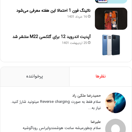
ناتینگ فون 1 احتمالا این هفته معرفی می‌شود
16 خرداد 1401
آپدیت اندروید 12 برای گلکسی M22 منتشر شد
25 اردیبهشت 1401
نظرها
پرخواننده
حمیدرضا ملکی راد
سلام فقط به صورت Reverse charging میتونید شارژ کنید.
نیاز به...
علیرضا
سلام چطورمیشه ساعت هوشمندوایرلس روباگوشیه