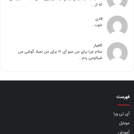
که از...
لادن
خوب...
کامیار
سلام چرا برای من میو آی ۱۲ برای من نمیاد گوشی من
شیائومی ردم...
فهرست
آی تی ورا
موبایل
آموزش