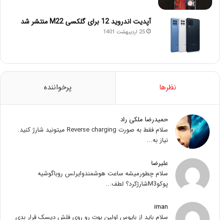
آپدیت اندروید 12 برای گلکسی M22 منتشر شد
25 اردیبهشت 1401
نظرها
پرخواننده
حمیدرضا ملکی راد
سلام فقط به صورت Reverse charging میتونید شارژ کنید.
نیاز به...
علیرضا
سلام چطورمیشه ساعت هوشمندوایرلس روباگوشیه
پوکوM3شارژکرد؟ لطف...
iman
سلام باید از بایوس اولین بوت رو روی فلش دیسک قرار بدی