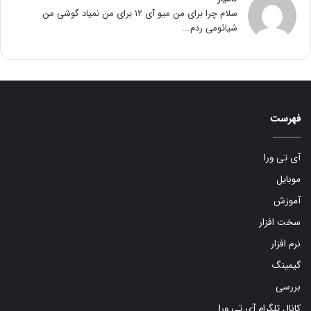
سلام چرا برای من میو آی ۱۲ برای من نمیاد گوشی من
شیائومی ردم...
فهرست
آی تی ورا
موبایل
آموزش
سخت افزار
نرم افزار
گیمینگ
بررسی
کانال تلگرام آی تی ورا