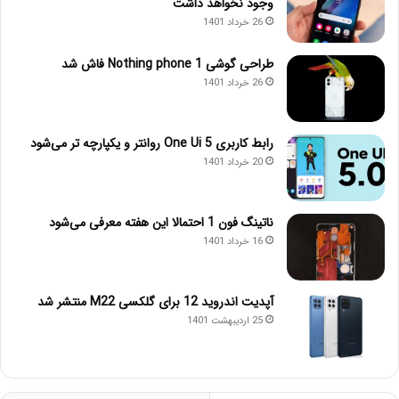
وجود نخواهد داشت
26 خرداد 1401
طراحی گوشی Nothing phone 1 فاش شد
26 خرداد 1401
رابط کاربری One Ui 5 روانتر و یکپارچه تر می‌شود
20 خرداد 1401
ناتینگ فون 1 احتمالا این هفته معرفی می‌شود
16 خرداد 1401
آپدیت اندروید 12 برای گلکسی M22 منتشر شد
25 اردیبهشت 1401