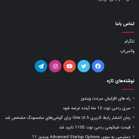
تماس باما
تلگرام
واتس‌اپ
فیس
توییتر
یوتیوب
اینستاگرام
تلگرام
بوک
نوشته‌های تازه
راه های افزایش سرعت ویندوز
سری ردمی نوت 12 ماه آینده عرضه شود
زمان انتشار رابط کاربری One UI 5 برای گوشی‌های سامسونگ مشخص شد
قیمت شیائومی ردمی نوت 11SE تایید شد
دسترسی به منوی Advanced Startup Options ویندوز 11