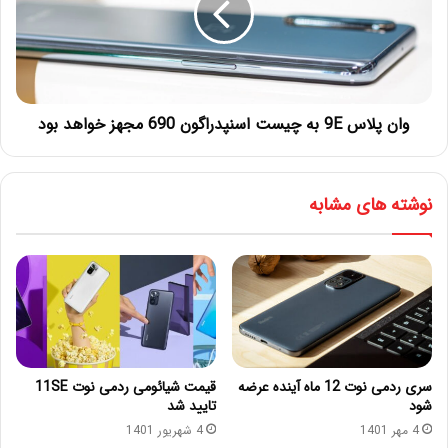
وان پلاس 9E به چیست اسنپدراگون 690 مجهز خواهد بود
نوشته های مشابه
سری ردمی نوت 12 ماه آینده عرضه
قیمت شیائومی ردمی نوت 11SE
شود
تایید شد
4 مهر 1401
4 شهریور 1401