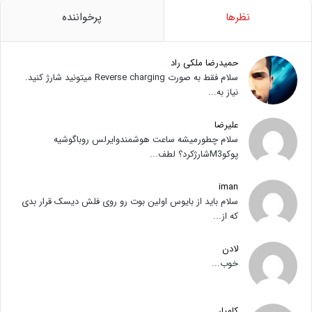
نظرها
پرخواننده
حمیدرضا ملکی راد
سلام فقط به صورت Reverse charging میتونید شارژ کنید.
نیاز به...
علیرضا
سلام چطورمیشه ساعت هوشمندوایرلس روباگوشیه
پوکوM3شارژکرد؟ لطف...
iman
سلام باید از بایوس اولین بوت رو روی فلش دیسک قرار بدی
که از...
لادن
خوب...
کامیار