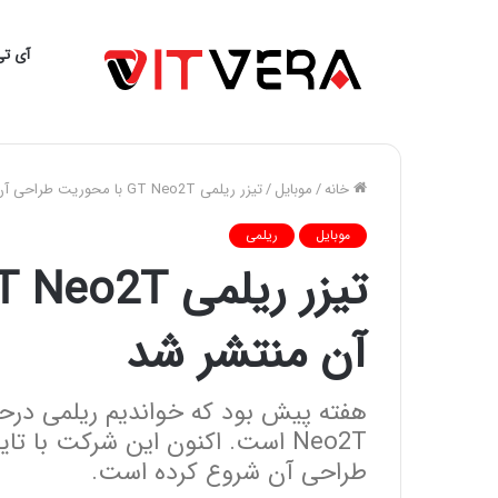
آی تی
خانه
/
موبایل
/
تیزر ریلمی GT Neo2T با محوریت طراحی آن منتشر شد
موبایل
ریلمی
آن منتشر شد
Neo2T است. اکنون این شرکت با ت
طراحی آن شروع کرده است.