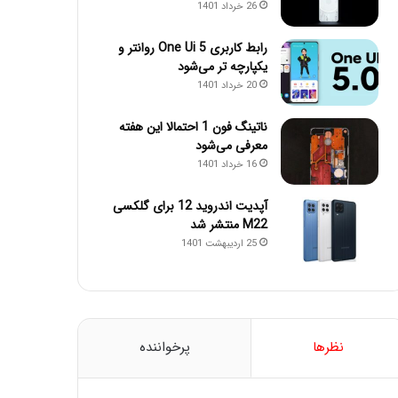
26 خرداد 1401
رابط کاربری One Ui 5 روانتر و
یکپارچه تر می‌شود
20 خرداد 1401
ناتینگ فون 1 احتمالا این هفته
معرفی می‌شود
16 خرداد 1401
آپدیت اندروید 12 برای گلکسی
M22 منتشر شد
25 اردیبهشت 1401
نظرها
پرخواننده