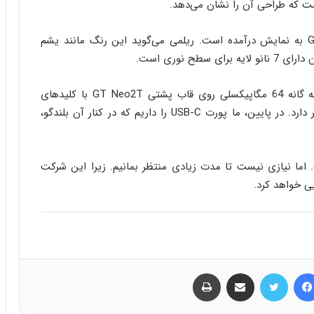
در این پوستر ریلمی GT Neo2T با رنگ Glaze White به نمایش درآمده است. ریلمی می‌گوید این رنگ مانند یشم
ح نوری است.
این تصویر همچنین نشان می‌دهد که یک دوربین سه گانه 64 مگاپیکسلی روی قاب پشتی GT Neo2T با کلیدهای
تنظیم صدا در قاب سمت چپ و شکاف سیم کارت قرار دارد. در پایین، ما پورت USB-C را داریم که در کنار آن بلندگو،
اما نیازی نیست تا مدت زیادی منتظر بمانیم. زیرا این شرکت
ی خواهد کرد.
فیس بوک
توییتر
اشتراک گذاری از طریق ایمیل
چاپ