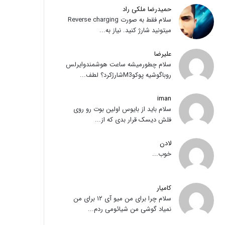
حمیدرضا ملکی راد
سلام فقط به صورت Reverse charging
میتونید شارژ کنید. نیاز به...
علیرضا
سلام چطورمیشه ساعت هوشمندوایرلس
روباگوشیه پوکوM3شارژکرد؟ لطف...
iman
سلام باید از بایوس اولین بوت رو روی
فلش دیسک قرار بدی که از...
لادن
خوب...
کامیار
سلام چرا برای من میو آی ۱۲ برای من
نمیاد گوشی من شیائومی ردم...