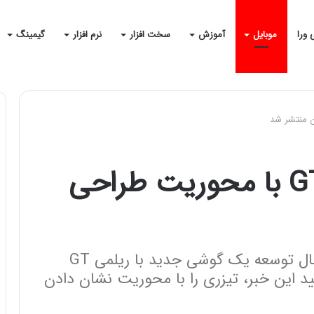
 ورا
موبایل
آموزش
سخت افزار
نرم افزار
گیمینگ
تیزر ریلمی GT Neo2T با محوریت طراحی
هفته پیش بود که خواندیم ریلمی درحال توسعه یک گوشی جدید با ریلمی GT
ایید این خبر، تیزری را با محوریت نشان دادن