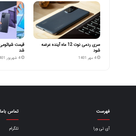
سری ردمی نوت 12 ماه آینده عرضه
شود
شد
4 مهر 1401
4 شهریور 1401
فهرست
تماس باما
آی تی ورا
تلگرام