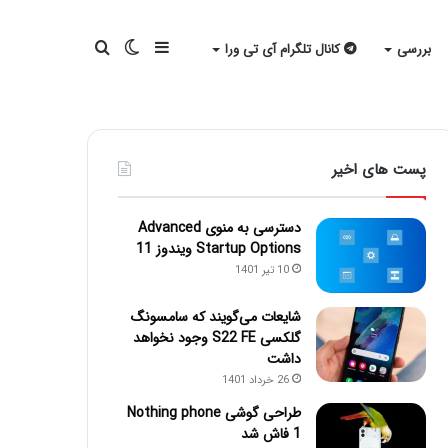
سایدبار
تغییر
جستجو
بررسی
کانال تلگرام آی تی ورا
پوسته
برای
پست های اخیر
دسترسی به منوی Advanced
Startup Options ویندوز 11
10 تیر 1401
شایعات می‌گویند که سامسونگ
گلکسی S22 FE وجود نخواهد
داشت
26 خرداد 1401
طراحی گوشی Nothing phone
1 فاش شد