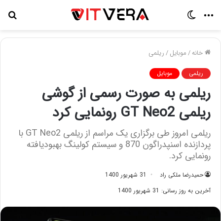
منو
تغییر
جس
پوسته
برا
خانه
/
موبایل
/
ریلمی
ریلمی
موبایل
ریلمی به صورت رسمی از گوشی
ریلمی GT Neo2 رونمایی کرد
ریلمی امروز طی برگزاری یک مراسم از ریلمی GT Neo2 با
پردازنده اسنپدراگون 870 و سیستم کولینگ بهبودیافته
رونمایی کرد.
حمیدرضا ملکی راد
31 شهریور 1400
آخرین به روز رسانی: 31 شهریور 1400