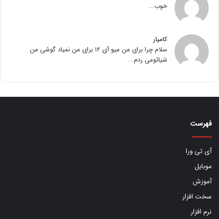
خوب...
کامیار
سلام چرا برای من میو آی ۱۲ برای من نمیاد گوشی من
شیائومی ردم...
فهرست
آی تی ورا
موبایل
آموزش
سخت افزار
نرم افزار