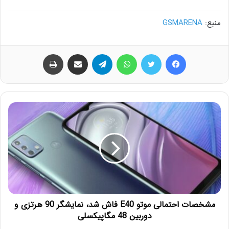
منبع:
GSMARENA
فیس بوک
توییتر
واتس آپ
تلگرام
اشتراک گذاری از طریق ایمیل
چاپ
مشخصات احتمالی موتو E40 فاش شد، نمایشگر 90 هرتزی و
دوربین 48 مگاپیکسلی