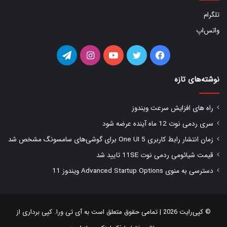
تلگرام
واتس‌اپ
فیس
توییتر
یوتیوب
اینستاگرام
تلگرام
بوک
نوشته‌های تازه
راه های افزایش سرعت ویندوز
سری ردمی نوت 12 ماه آینده عرضه شود
زمان انتشار رابط کاربری One UI 5 برای گوشی‌های سامسونگ مشخص شد
قیمت شیائومی ردمی نوت 11SE تایید شد
دسترسی به منوی Advanced Startup Options ویندوز 11
© کپی‌رایت 2026 | تمامی حقوق متعلق است به
آی تی ورا
. کپی برداری از