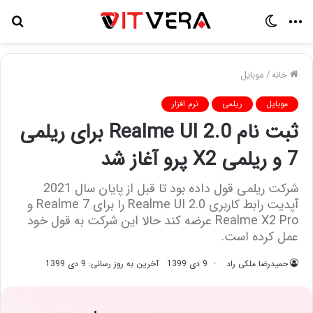
منو
تغییر
جس
پوسته
برا
خانه
/
موبایل
موبایل
ریلمی
نرم افزار
ثبت نام Realme UI 2.0 برای ریلمی
7 و ریلمی X2 پرو آغاز شد
شرکت ریلمی قول داده بود تا قبل از پایان سال 2021
آپدیت رابط کاربری Realme UI 2.0 را برای Realme 7 و
Realme X2 Pro عرضه کند حالا این شرکت به قول خود
عمل کرده است.
حمیدرضا ملکی راد
9 دی 1399
آخرین به روز رسانی: 9 دی 1399