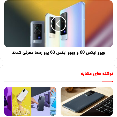
ویوو ایکس 60 و ویوو ایکس 60 پرو رسما معرفی شدند
نوشته های مشابه