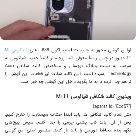
اولین گوشی مجهز به چیپست اسنپدراگون 888، یعنی
شیائومی Mi
11
دیروز در چین رسماً معرفی شد. پرچمدار کاملاً جدید شیائومی به
سرعت به دست وبلاگ نویسان و متخصص کالبد شکافی Aiao
Technology رسیده است. این کالبد شکاف نیز قطعات این گوشی را
از هم جدا کرده تا به ما بگوید داخل این گوشی چه خبر است.
ویدیوی کالبد شکافی شیائومی Mi 11
[aparat id=”Ecq57″]
مثل تمام کالبد شکافی ها، باید ابتدا خشاب سیمکارت را خارج کنیم.
پس از آن، باید قاب پشتی چرمی را جدا کنیم، سپس پیچ‌های
نگهدارنده محافظ دوربین را باید باز کنید. سنسور اصلی این گوشی