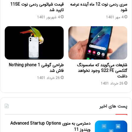
سری ردمی نوت 12 ماه آینده عرضه
قیمت شیائومی ردمی نوت 11SE
شود
تایید شد
4 مهر 1401
4 شهریور 1401
شایعات می‌گویند که سامسونگ
طراحی گوشی Nothing phone 1
گلکسی S22 FE وجود نخواهد
فاش شد
داشت
26 خرداد 1401
26 خرداد 1401
پست های اخیر
دسترسی به منوی Advanced Startup Options
ویندوز 11