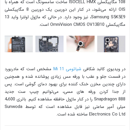
108 مگاپیکسلی ISOCELL HMX ساخت سامسونگ است که همراه با
OIS ارائه می‌شود، در کنار این دوربین یک دوربین 8 مگاپیکسلی
Samsung S5K5E9، نیز وجود دارد. در حالی که ماژول اولترا واید 13
مگاپیکسلی OmniVision CMOS OV13B10 است.
در ویدیوی کالبد شکافی
شیائومی Mi 11
مشخص است که مادربورد
در قسمت جلو و عقب با ورقه مس زیادی پوشانده شده و همچنین
دارای چندین مخزن خنک کننده برای بهبود دمای گوشی است. پس
از جدا کردن ورقه های مسی، می‌توانیم چیپ ست جدید
Snapdragon 888 را در کنار ماژول حافظه مشاهده کنیم. باتری 4،600
میلی آمپر ساعتی نیز قابل مشاهده است که توسط Sunwoda
Electronics Co Ltd ساخته شده است.