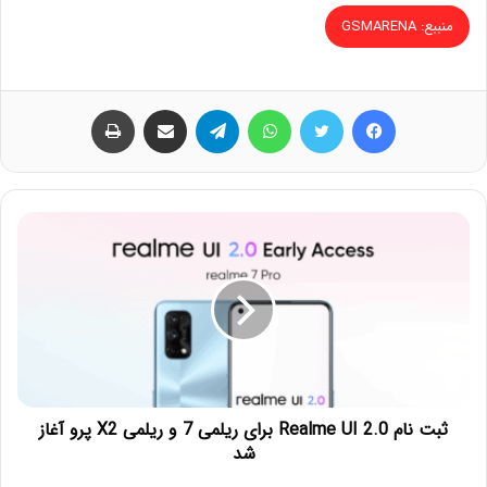
منببع: GSMARENA
فیس بوک
توییتر
واتس آپ
تلگرام
اشتراک گذاری از طریق ایمیل
چاپ
ثبت نام Realme UI 2.0 برای ریلمی 7 و ریلمی X2 پرو آغاز
شد