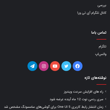
بررسی
کانال تلگرام آی تی ورا
تماس باما
تلگرام
واتس‌اپ
فیس
توییتر
یوتیوب
اینستاگرام
تلگرام
بوک
نوشته‌های تازه
راه های افزایش سرعت ویندوز
سری ردمی نوت 12 ماه آینده عرضه شود
زمان انتشار رابط کاربری One UI 5 برای گوشی‌های سامسونگ مشخص شد