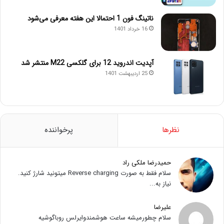
ناتینگ فون 1 احتمالا این هفته معرفی می‌شود
16 خرداد 1401
آپدیت اندروید 12 برای گلکسی M22 منتشر شد
25 اردیبهشت 1401
نظرها
پرخواننده
حمیدرضا ملکی راد
سلام فقط به صورت Reverse charging میتونید شارژ کنید.
نیاز به...
علیرضا
سلام چطورمیشه ساعت هوشمندوایرلس روباگوشیه