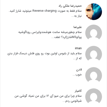
حمیدرضا ملکی راد
سلام فقط به صورت Reverse charging میتونید شارژ کنید.
نیاز به...
علیرضا
سلام چطورمیشه ساعت هوشمندوایرلس روباگوشیه
پوکوM3شارژکرد؟ لطف...
iman
سلام باید از بایوس اولین بوت رو روی فلش دیسک قرار بدی
که از...
لادن
خوب...
کامیار
سلام چرا برای من میو آی ۱۲ برای من نمیاد گوشی من
شیائومی ردم...