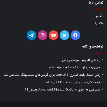
تماس باما
تلگرام
واتس‌اپ
فیس
توییتر
یوتیوب
اینستاگرام
تلگرام
بوک
نوشته‌های تازه
راه های افزایش سرعت ویندوز
سری ردمی نوت 12 ماه آینده عرضه شود
زمان انتشار رابط کاربری One UI 5 برای گوشی‌های سامسونگ مشخص شد
قیمت شیائومی ردمی نوت 11SE تایید شد
دسترسی به منوی Advanced Startup Options ویندوز 11