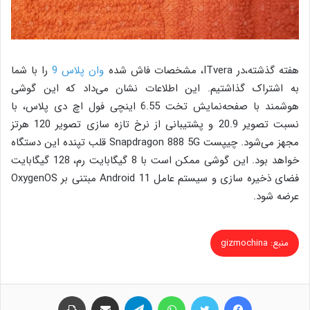
هفته گذشته،در ITvera، مشخصات فاش شده
وان پلاس 9
را با شما
به اشتراک گذاشتیم. این اطلاعات نشان می‌داد که این گوشی
هوشمند با صفحه‌نمایش تخت 6.55 اینچی فول اچ دی پلاس، با
نسبت تصویر 20.9 و پشتیبانی از نرخ تازه سازی تصویر 120 هرتز
مجهز می‌شود. چیپست Snapdragon 888 5G قلب تپنده این دستگاه
خواهد بود. این گوشی ممکن است با 8 گیگابایت رم، 128 گیگابایت
فضای ذخیره سازی و سیستم عامل Android 11 مبتنی بر OxygenOS
عرضه شود.
منبع: gizmochina
فیس بوک
توییتر
واتس آپ
تلگرام
اشتراک گذاری از طریق ایمیل
چاپ