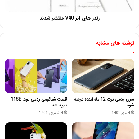
رندر های آنر V40 منتشر شدند
نوشته های مشابه
سری ردمی نوت 12 ماه آینده عرضه
قیمت شیائومی ردمی نوت 11SE
شود
تایید شد
4 مهر 1401
4 شهریور 1401