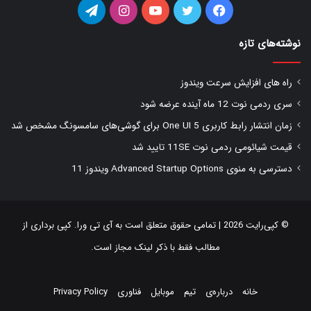
فیس
توییتر
یوتیوب
اینستاگرام
تلگرام
بوک
نوشته‌های تازه
راه های افزایش سرعت ویندوز
سری ردمی نوت 12 ماه آینده عرضه شود
زمان انتشار رابط کاربری One UI 5 برای گوشی‌های سامسونگ مشخص شد
قیمت شیائومی ردمی نوت 11SE تایید شد
دسترسی به منوی Advanced Startup Options ویندوز 11
© کپی‌رایت 2026 | تمامی حقوق متعلق است به
آی تی ورا
. کپی برداری از
مطالب فقط با ذکر لینک مجاز است.
خانه
درباره‌ی
تیم
موبایل
فناوری
Privacy Policy