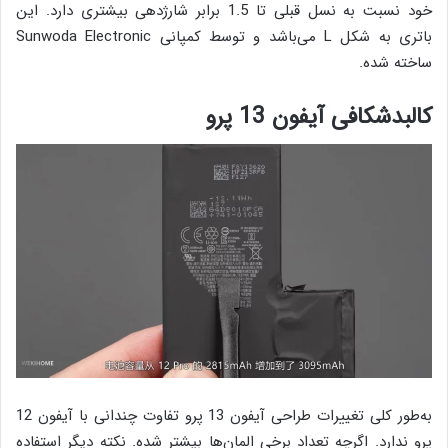
خود نسبت به نسل قبلی تا 1.5 برابر شارژدهی بیشتری دارد. این
باتری به شکل L می‌باشد و توسط کمپانی Sunwoda Electronic
ساخته شده.
کالبدشکافی آیفون 13 پرو
به‌طور کلی تغییرات طراحی آیفون 13 پرو تفاوت چندانی با آیفون 12
پرو ندارد. اگرچه تعداد برخی ‌المان‌ها بیشتر شده. نکته دیگر استفاده