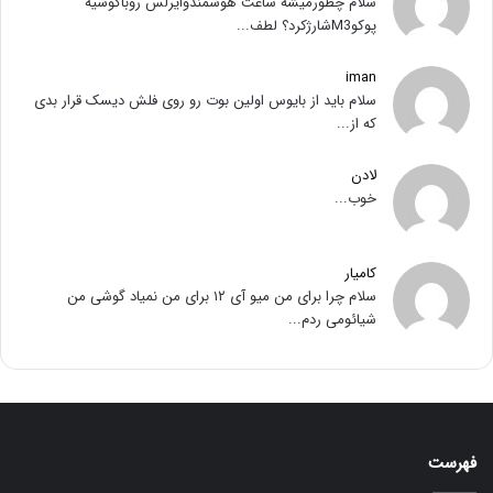
سلام چطورمیشه ساعت هوشمندوایرلس روباگوشیه
پوکوM3شارژکرد؟ لطف...
iman
سلام باید از بایوس اولین بوت رو روی فلش دیسک قرار بدی
که از...
لادن
خوب...
کامیار
سلام چرا برای من میو آی ۱۲ برای من نمیاد گوشی من
شیائومی ردم...
فهرست