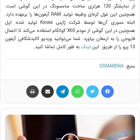
از نمایشگر 120 هرتزی ساخت سامسونگ در این گوشی است.
همچنین این غول کره‌ای وظیفه تولید RAM آیفون‌ها را برعهده دارد.
البته مموری آن‌ها توسط شرکت ژاپنی Kioxia تولید شده. اپل
همچنین در این گوشی از مودم X60 کوالکام استفاده می‌کند تا اتصال
فایوجی را به ارمغان بیاورد. شما می‌توانید ویدیو کالبدشکافی آیفون
13 پرو را از طریق این
لینک
به طور کامل تماشا کنید.
منبع:
GSMARENA
فیس بوک
توییتر
واتس آپ
تلگرام
اشتراک گذاری از طریق ایمیل
چاپ