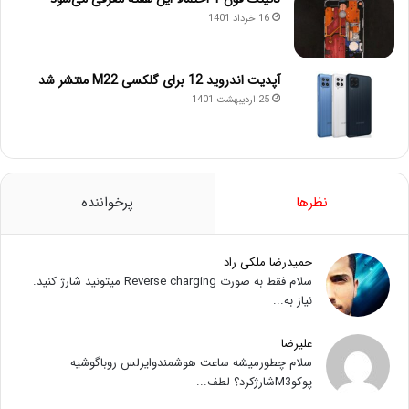
16 خرداد 1401
آپدیت اندروید 12 برای گلکسی M22 منتشر شد
25 اردیبهشت 1401
نظرها
پرخواننده
حمیدرضا ملکی راد
سلام فقط به صورت Reverse charging میتونید شارژ کنید.
نیاز به...
علیرضا
سلام چطورمیشه ساعت هوشمندوایرلس روباگوشیه
پوکوM3شارژکرد؟ لطف...