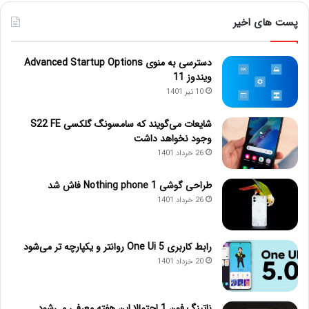
پست های اخیر
دسترسی به منوی Advanced Startup Options
ویندوز 11
10 تیر 1401
شایعات می‌گویند که سامسونگ گلکسی S22 FE
وجود نخواهد داشت
26 خرداد 1401
طراحی گوشی Nothing phone 1 فاش شد
26 خرداد 1401
رابط کاربری One Ui 5 روانتر و یکپارچه تر می‌شود
20 خرداد 1401
ناتینگ فون 1 احتمالا این هفته معرفی می‌شود