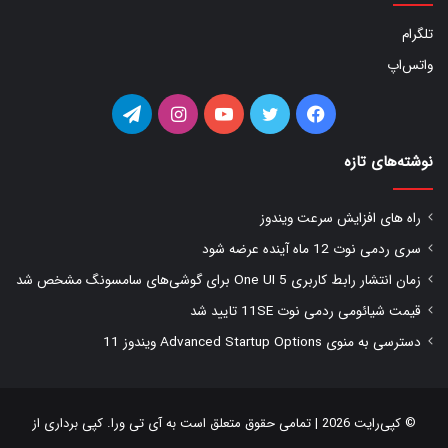
تلگرام
واتس‌اپ
فیس
توییتر
یوتیوب
اینستاگرام
تلگرام
بوک
نوشته‌های تازه
راه های افزایش سرعت ویندوز
سری ردمی نوت 12 ماه آینده عرضه شود
زمان انتشار رابط کاربری One UI 5 برای گوشی‌های سامسونگ مشخص شد
قیمت شیائومی ردمی نوت 11SE تایید شد
دسترسی به منوی Advanced Startup Options ویندوز 11
© کپی‌رایت 2026 | تمامی حقوق متعلق است به
آی تی ورا
. کپی برداری از