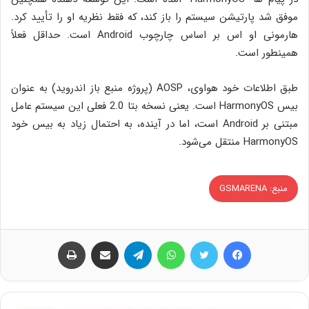
موفق شد پارتیشن سیستم را باز کند، که فقط نظریه او را تأیید کرد.
هارمونی او اس بر اساس چارچوب Android است. حداقل فعلاً
همینطور است.
طبق اطلاعات خود هواوی، AOSP (پروژه منبع باز اندروید) به عنوان
بیس HarmonyOS است. یعنی نسخه بتا 2.0 فعلی این سیستم عامل
مبتنی بر Android است، اما در آینده، به احتمال زیاد به بیس خود
HarmonyOS منتقل می‌شود.
منبع: GSMARENA
فیس بوک
توییتر
واتس آپ
تلگرام
اشتراک گذاری از طریق ایمیل
چاپ