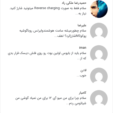
حمیدرضا ملکی راد
سلام فقط به صورت Reverse charging میتونید شارژ کنید.
نیاز به...
علیرضا
سلام چطورمیشه ساعت هوشمندوایرلس روباگوشیه
پوکوM3شارژکرد؟ لطف...
iman
سلام باید از بایوس اولین بوت رو روی فلش دیسک قرار بدی
که از...
لادن
خوب...
کامیار
سلام چرا برای من میو آی ۱۲ برای من نمیاد گوشی من
شیائومی ردم...