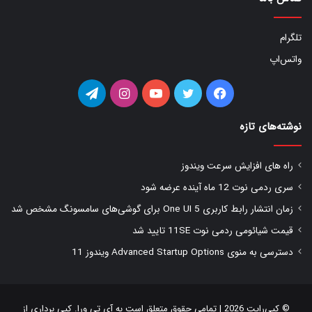
تلگرام
واتس‌اپ
فیس
توییتر
یوتیوب
اینستاگرام
تلگرام
بوک
نوشته‌های تازه
راه های افزایش سرعت ویندوز
سری ردمی نوت 12 ماه آینده عرضه شود
زمان انتشار رابط کاربری One UI 5 برای گوشی‌های سامسونگ مشخص شد
قیمت شیائومی ردمی نوت 11SE تایید شد
دسترسی به منوی Advanced Startup Options ویندوز 11
© کپی‌رایت 2026 | تمامی حقوق متعلق است به
آی تی ورا
. کپی برداری از