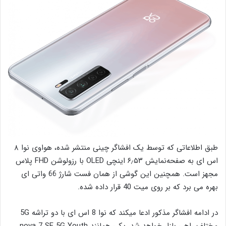
طبق اطلاعاتی که توسط یک افشاگر چینی منتشر شده، هواوی نوا ۸
اس ای به صفحه‌نمایش ۶٫۵۳ اینچی OLED با رزولوشن FHD پلاس
مجهز است. همچنین این گوشی از همان فست شارژ 66 واتی ای
بهره می برد که بر روی میت 40 قرار داده شده.
در ادامه افشاگر مذکور ادعا میکند که نوا 8 اس ای با دو تراشه 5G
مختلف راهی بازار خواهد شد، یکی همانند nova 7 SE 5G Youth