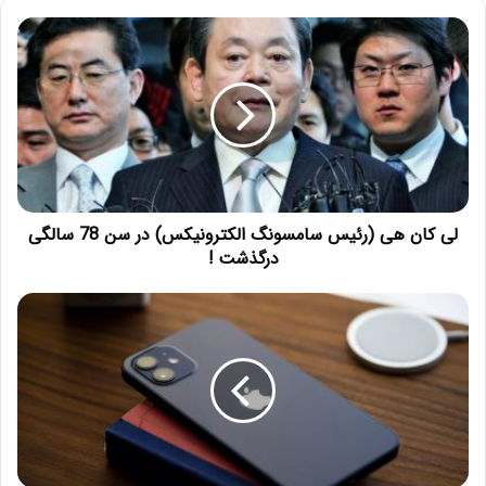
لی کان هی (رئیس سامسونگ الکترونیکس) در سن 78 سالگی
درگذشت !