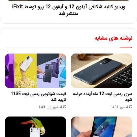
ویدیو کالبد شکافی آیفون 12 و آیفون 12 پرو توسط iFixit
منتشر شد
نوشته های مشابه
سری ردمی نوت 12 ماه آینده عرضه
قیمت شیائومی ردمی نوت 11SE
شود
تایید شد
4 مهر 1401
4 شهریور 1401