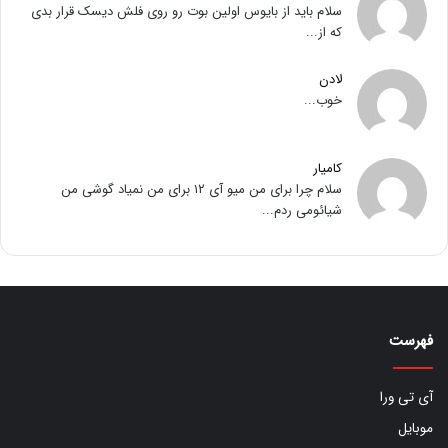
سلام باید از بایوس اولین بوت رو روی فلش دیسک قرار بدی
که از...
لادن
خوب...
کامیار
سلام چرا برای من میو آی ۱۲ برای من نمیاد گوشی من
شیائومی ردم...
فهرست
آی تی ورا
موبایل