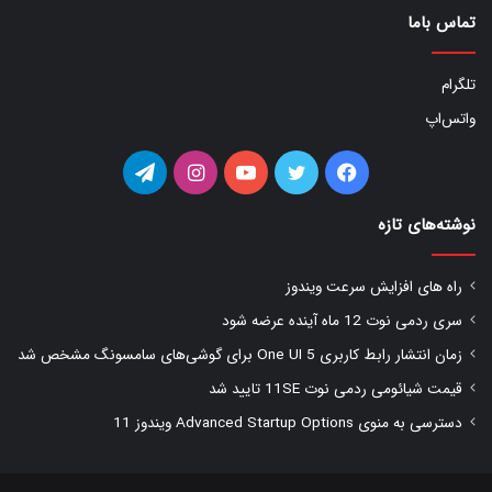
تماس باما
تلگرام
واتس‌اپ
فیس
توییتر
یوتیوب
اینستاگرام
تلگرام
بوک
نوشته‌های تازه
راه های افزایش سرعت ویندوز
سری ردمی نوت 12 ماه آینده عرضه شود
زمان انتشار رابط کاربری One UI 5 برای گوشی‌های سامسونگ مشخص شد
قیمت شیائومی ردمی نوت 11SE تایید شد
دسترسی به منوی Advanced Startup Options ویندوز 11