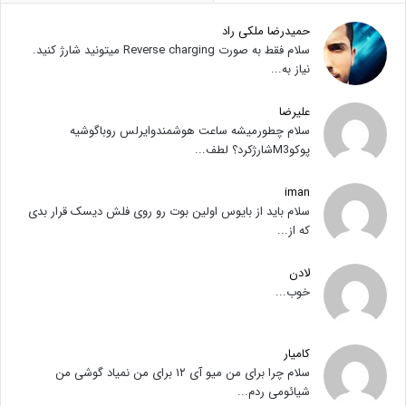
حمیدرضا ملکی راد
سلام فقط به صورت Reverse charging میتونید شارژ کنید.
نیاز به...
علیرضا
سلام چطورمیشه ساعت هوشمندوایرلس روباگوشیه
پوکوM3شارژکرد؟ لطف...
iman
سلام باید از بایوس اولین بوت رو روی فلش دیسک قرار بدی
که از...
لادن
خوب...
کامیار
سلام چرا برای من میو آی ۱۲ برای من نمیاد گوشی من
شیائومی ردم...