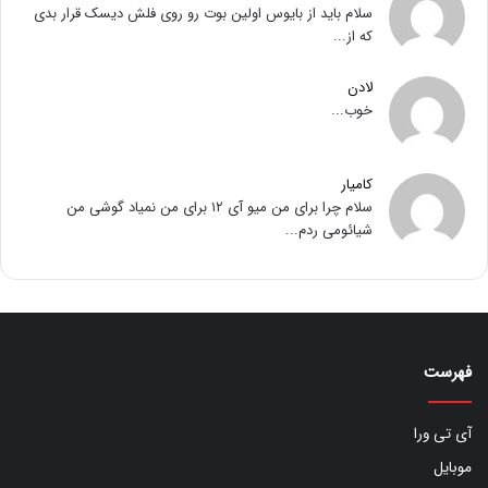
سلام باید از بایوس اولین بوت رو روی فلش دیسک قرار بدی
که از...
لادن
خوب...
کامیار
سلام چرا برای من میو آی ۱۲ برای من نمیاد گوشی من
شیائومی ردم...
فهرست
آی تی ورا
موبایل