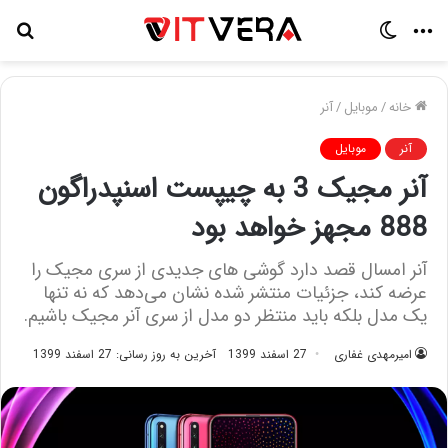
منو
تغییر
جس
پوسته
برا
خانه
/
موبایل
/
آنر
آنر
موبایل
آنر مجیک 3 به چیپست اسنپدراگون
888 مجهز خواهد بود
آنر امسال قصد دارد گوشی های جدیدی از سری مجیک را
عرضه کند، جزئیات منتشر شده نشان می‌دهد که نه تنها
یک مدل بلکه باید منتظر دو مدل از سری آنر مجیک باشیم.
امیرمهدی غفاری
27 اسفند 1399
آخرین به روز رسانی: 27 اسفند 1399