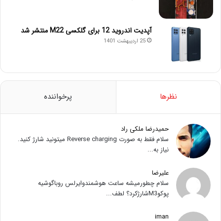
آپدیت اندروید 12 برای گلکسی M22 منتشر شد
25 اردیبهشت 1401
نظرها
پرخواننده
حمیدرضا ملکی راد
سلام فقط به صورت Reverse charging میتونید شارژ کنید.
نیاز به...
علیرضا
سلام چطورمیشه ساعت هوشمندوایرلس روباگوشیه
پوکوM3شارژکرد؟ لطف...
iman