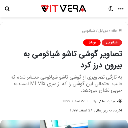
منو
تغییر
جس
پوسته
برا
خانه
/
موبایل
/
شیائومی
شیائومی
موبایل
تصاویر گوشی تاشو شیائومی به
بیرون درز کرد
به تازگی تصاویری از گوشی تاشو شیائومی منتشر شده که
قالب احتمالی این گوشی را که از سری MI Mix است به
خوبی نشان می‌دهد.
حمیدرضا ملکی راد
27 اسفند 1399
آخرین به روز رسانی: 27 اسفند 1399