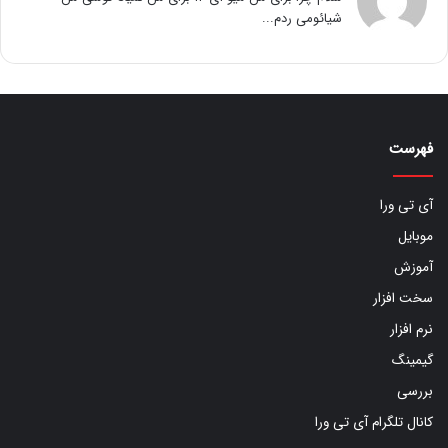
شیائومی ردم...
فهرست
آی تی ورا
موبایل
آموزش
سخت افزار
نرم افزار
گیمینگ
بررسی
کانال تلگرام آی تی ورا