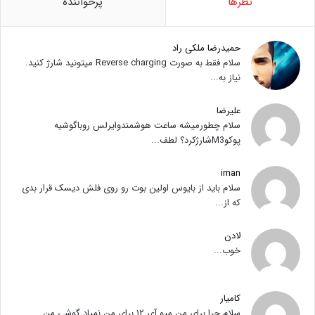
نظرها
پرخواننده
حمیدرضا ملکی راد
سلام فقط به صورت Reverse charging میتونید شارژ کنید.
نیاز به...
علیرضا
سلام چطورمیشه ساعت هوشمندوایرلس روباگوشیه
پوکوM3شارژکرد؟ لطف...
iman
سلام باید از بایوس اولین بوت رو روی فلش دیسک قرار بدی
که از...
لادن
خوب...
کامیار
سلام چرا برای من میو آی ۱۲ برای من نمیاد گوشی من