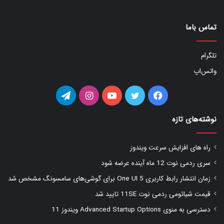
تماس باما
تلگرام
واتس‌اپ
فیس
توییتر
یوتیوب
اینستاگرام
تلگرام
بوک
نوشته‌های تازه
راه های افزایش سرعت ویندوز
سری ردمی نوت 12 ماه آینده عرضه شود
زمان انتشار رابط کاربری One UI 5 برای گوشی‌های سامسونگ مشخص شد
قیمت شیائومی ردمی نوت 11SE تایید شد
دسترسی به منوی Advanced Startup Options ویندوز 11