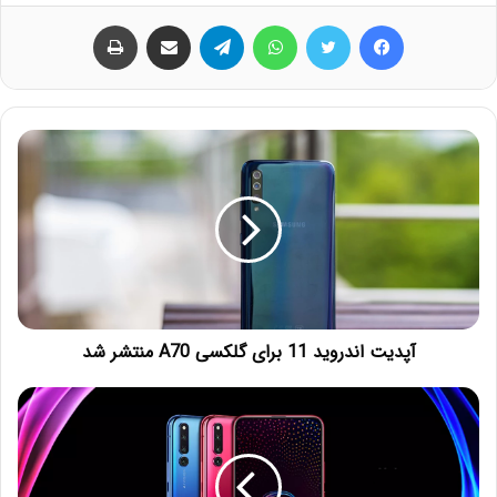
فیس بوک
توییتر
واتس آپ
تلگرام
اشتراک گذاری از طریق ایمیل
چاپ
آپدیت اندروید 11 برای گلکسی A70 منتشر شد