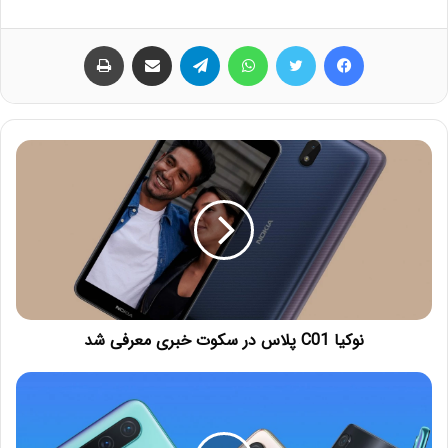
فیس بوک
توییتر
واتس آپ
تلگرام
اشتراک گذاری از طریق ایمیل
چاپ
نوکیا C01 پلاس در سکوت خبری معرفی شد