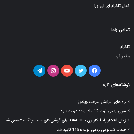
کانال تلگرام آی تی ورا
تماس باما
تلگرام
واتس‌اپ
فیس
توییتر
یوتیوب
اینستاگرام
تلگرام
بوک
نوشته‌های تازه
راه های افزایش سرعت ویندوز
سری ردمی نوت 12 ماه آینده عرضه شود
زمان انتشار رابط کاربری One UI 5 برای گوشی‌های سامسونگ مشخص شد
قیمت شیائومی ردمی نوت 11SE تایید شد