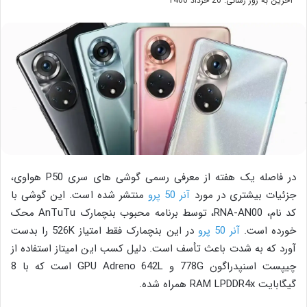
آخرین به روز رسانی: 20 خرداد 1400
در فاصله یک هفته از معرفی رسمی گوشی های سری P50 هواوی،
جزئیات بیشتری در مورد
آنر 50 پرو
منتشر شده است. این گوشی با
کد نام، RNA-AN00، توسط برنامه محبوب بنچمارک AnTuTu محک
خورده است.
آنر 50 پرو
در این بنچمارک فقط امتیاز 526K را بدست
آورد که به شدت باعث تأسف است. دلیل کسب این امیتاز استفاده از
چیپست اسنپدراگون 778G و GPU Adreno 642L است که با 8
گیگابایت RAM LPDDR4x همراه شده.