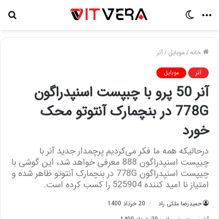
منو
تغییر
جس
پوسته
برا
خانه
/
موبایل
/
آنر
آنر
موبایل
آنر 50 پرو با چبپست اسنپدراگون
778G در بنچمارک آنتوتو محک
خورد
درحالیکه همه ما فکر می‌کردیم پرچمدار جدید آنر با
چیپست اسنپدراگون 888 معرفی خواهد شد، این گوشی با
چیپست اسنپدراگون 778G در بنچمارک آنتوتو ظاهر شده و
امتیاز نا امید کننده 525904 را کسب کرده است.
حمیدرضا ملکی راد
20 خرداد 1400