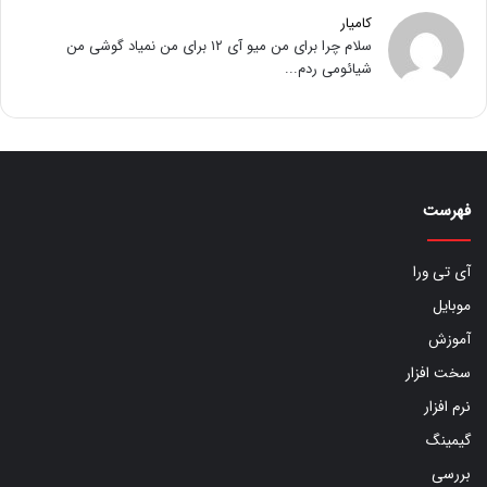
کامیار
سلام چرا برای من میو آی ۱۲ برای من نمیاد گوشی من
شیائومی ردم...
فهرست
آی تی ورا
موبایل
آموزش
سخت افزار
نرم افزار
گیمینگ
بررسی