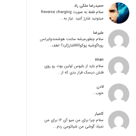
حمیدرضا ملکی راد
سلام فقط به صورت Reverse charging
میتونید شارژ کنید. نیاز به...
علیرضا
سلام چطورمیشه ساعت هوشمندوایرلس
روباگوشیه پوکوM3شارژکرد؟ لطف...
iman
سلام باید از بایوس اولین بوت رو روی
فلش دیسک قرار بدی که از...
لادن
خوب...
کامیار
سلام چرا برای من میو آی ۱۲ برای من
نمیاد گوشی من شیائومی ردم...