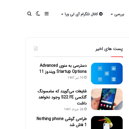
سایدبار
تغییر
جستجو
بررسی
کانال تلگرام آی تی ورا
پوسته
برای
پست های اخیر
دسترسی به منوی Advanced
Startup Options ویندوز 11
10 تیر 1401
شایعات می‌گویند که سامسونگ
گلکسی S22 FE وجود نخواهد
داشت
26 خرداد 1401
طراحی گوشی Nothing phone
1 فاش شد