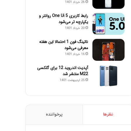
26 خرداد 1401
رابط کاربری One Ui 5 روانتر و
یکپارچه تر می‌شود
20 خرداد 1401
ناتینگ فون 1 احتمالا این هفته
معرفی می‌شود
16 خرداد 1401
آپدیت اندروید 12 برای گلکسی
M22 منتشر شد
25 اردیبهشت 1401
نظرها
پرخواننده