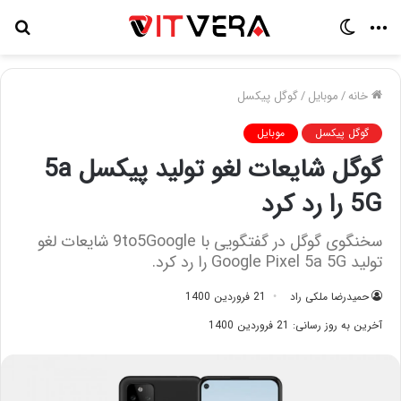
منو
تغییر
جس
پوسته
برا
خانه
/
موبایل
/
گوگل پیکسل
گوگل پیکسل
موبایل
گوگل شایعات لغو تولید پیکسل 5a
5G را رد کرد
سخنگوی گوگل در گفتگویی با 9to5Google شایعات لغو
تولید Google Pixel 5a 5G را رد کرد.
حمیدرضا ملکی راد
21 فروردین 1400
آخرین به روز رسانی: 21 فروردین 1400