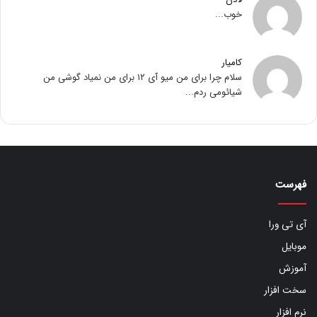
خوب...
کامیار
سلام چرا برای من میو آی ۱۲ برای من نمیاد گوشی من
شیائومی ردم...
فهرست
آی تی ورا
موبایل
آموزش
سخت افزار
نرم افزار