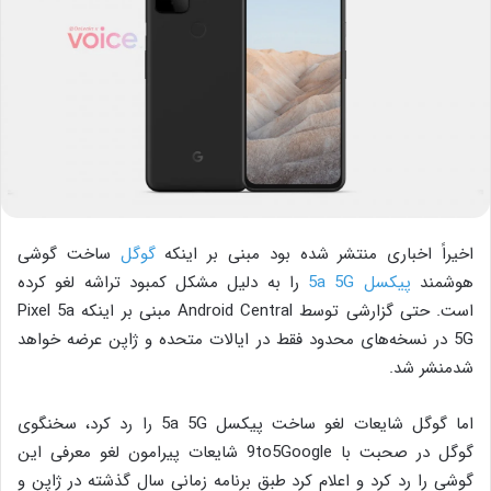
اخیراً اخباری منتشر شده بود مبنی بر اینکه
گوگل
ساخت گوشی
هوشمند
پیکسل 5a 5G
را به دلیل مشکل کمبود تراشه لغو کرده
است. حتی گزارشی توسط Android Central مبنی بر اینکه Pixel 5a
5G در نسخه‌های محدود فقط در ایالات متحده و ژاپن عرضه خواهد
شدمنشر شد.
اما گوگل شایعات لغو ساخت پیکسل 5a 5G را رد کرد، سخنگوی
گوگل در صحبت با 9to5Google شایعات پیرامون لغو معرفی این
گوشی را رد کرد و اعلام کرد طبق برنامه زمانی سال گذشته در ژاپن و