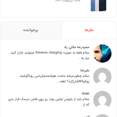
25 اردیبهشت 1401
نظرها
پرخواننده
حمیدرضا ملکی راد
سلام فقط به صورت Reverse charging میتونید شارژ کنید.
نیاز به...
علیرضا
سلام چطورمیشه ساعت هوشمندوایرلس روباگوشیه
پوکوM3شارژکرد؟ لطف...
iman
سلام باید از بایوس اولین بوت رو روی فلش دیسک قرار بدی
که از...
لادن