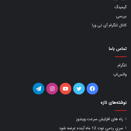
گیمینگ
بررسی
کانال تلگرام آی تی ورا
تماس باما
تلگرام
واتس‌اپ
فیس
توییتر
یوتیوب
اینستاگرام
تلگرام
بوک
نوشته‌های تازه
راه های افزایش سرعت ویندوز
سری ردمی نوت 12 ماه آینده عرضه شود