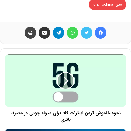
مبنع: gizmochina
فیس بوک
توییتر
واتس آپ
تلگرام
اشتراک گذاری از طریق ایمیل
چاپ
نحوه خاموش کردن اینترنت 5G برای صرفه جویی در مصرف
باتری