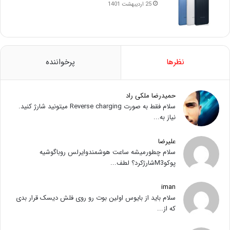
25 اردیبهشت 1401
نظرها
پرخواننده
حمیدرضا ملکی راد
سلام فقط به صورت Reverse charging میتونید شارژ کنید.
نیاز به...
علیرضا
سلام چطورمیشه ساعت هوشمندوایرلس روباگوشیه
پوکوM3شارژکرد؟ لطف...
iman
سلام باید از بایوس اولین بوت رو روی فلش دیسک قرار بدی
که از...