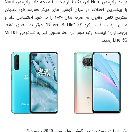
تولید وانپلاس Nord این یک قمار بود، اما نتیجه داد. وانپلاس Nord
با بیشترین اختلاف در میان گوشی های دیگر هم‌رده خود ،عنوان
بهترین تلفن مقرون به صرفه سال ۲۰۲۰ را به خود اختصاص داد و
بدین ترتیب ثابت کرد که “Never Settle” هرگز به معنای “فقط
پرچمداران” نیست. رتبه دوم این نظر سنجی نیز به شیائومی Mi 10T
Lite 5G رسید.
نظر شما در مورد بهترین گوشی های سال 2020 چیست؟