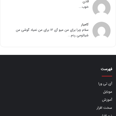
لادن
خوب...
کامیار
سلام چرا برای من میو آی ۱۲ برای من نمیاد گوشی من
شیائومی ردم...
فهرست
آی تی ورا
موبایل
آموزش
سخت افزار
نرم افزار