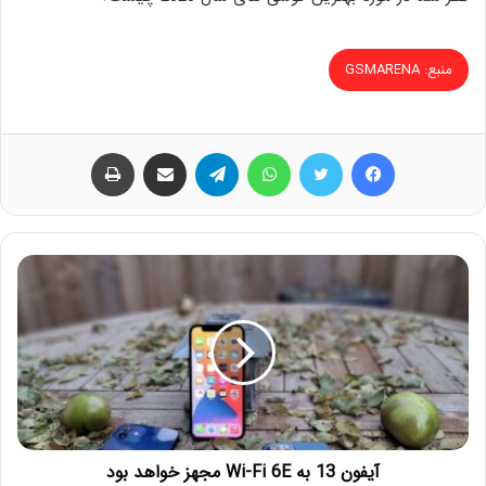
منبع: GSMARENA
فیس بوک
توییتر
واتس آپ
تلگرام
اشتراک گذاری از طریق ایمیل
چاپ
آیفون 13 به Wi-Fi 6E مجهز خواهد بود