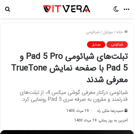
منو
تغییر
جس
پوسته
برا
خانه
/
موبایل
/
شیائومی
شیائومی
موبایل
تبلت‌های شیائومی Pad 5 Pro و
Pad 5 با صفحه نمایش TrueTone
معرفی شدند
شیائومی درکنار معرفی گوشی میکس 4، از تبلت‌های
قدرتمند و مقرون به صرفه سری Pad 5 رونمایی کرد.
حمیدرضا ملکی راد
19 مرداد 1400
آخرین به روز رسانی: 19 مرداد 1400