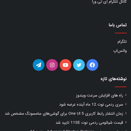
کانال تلگرام آی تی ورا
تماس باما
تلگرام
واتس‌اپ
فیس
توییتر
یوتیوب
اینستاگرام
تلگرام
بوک
نوشته‌های تازه
راه های افزایش سرعت ویندوز
سری ردمی نوت 12 ماه آینده عرضه شود
زمان انتشار رابط کاربری One UI 5 برای گوشی‌های سامسونگ مشخص شد
قیمت شیائومی ردمی نوت 11SE تایید شد