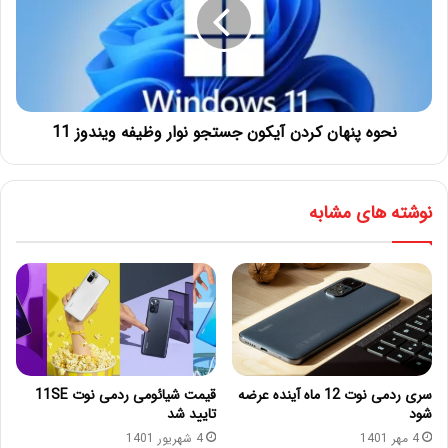
نحوه پنهان کردن آیکون جستجو نوار وظیفه ویندوز 11
نوشته های مشابه
سری ردمی نوت 12 ماه آینده عرضه
قیمت شیائومی ردمی نوت 11SE
شود
تایید شد
4 مهر 1401
4 شهریور 1401