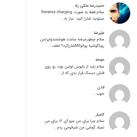
حمیدرضا ملکی راد
سلام فقط به صورت Reverse charging
میتونید شارژ کنید. نیاز به...
علیرضا
سلام چطورمیشه ساعت هوشمندوایرلس
روباگوشیه پوکوM3شارژکرد؟ لطف...
iman
سلام باید از بایوس اولین بوت رو روی
فلش دیسک قرار بدی که از...
لادن
خوب...
کامیار
سلام چرا برای من میو آی ۱۲ برای من
نمیاد گوشی من شیائومی ردم...