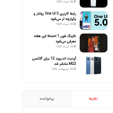
26 خرداد 1401
رابط کاربری One Ui 5 روانتر و
یکپارچه تر می‌شود
20 خرداد 1401
ناتینگ فون 1 احتمالا این هفته
معرفی می‌شود
16 خرداد 1401
آپدیت اندروید 12 برای گلکسی
M22 منتشر شد
25 اردیبهشت 1401
نظرها
پرخواننده