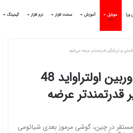
 ورا
موبایل
آموزش
سخت افزار
نرم افزار
گیمینگ
شیائومی می 11 با دوربین اولتراواید 48
 قدرتمندتر عرضه
 مستقر در چین، گوشی مرموز بعدی شیائومی