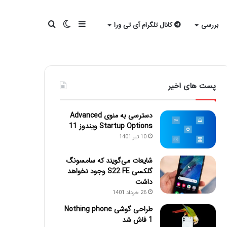
سایدبار
تغییر
جستجو
بررسی
کانال تلگرام آی تی ورا
پوسته
برای
پست های اخیر
دسترسی به منوی Advanced
Startup Options ویندوز 11
10 تیر 1401
شایعات می‌گویند که سامسونگ
گلکسی S22 FE وجود نخواهد
داشت
26 خرداد 1401
طراحی گوشی Nothing phone
1 فاش شد