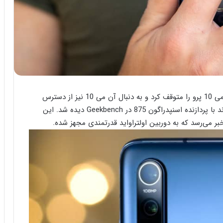
در اوایل هفته جاری، شیائومی به صورت رسمی فروش می 10 پرو را متوقف کرد و به دنبال آن می 10 نیز از دسترس
از این برند با پردازنده اسنپدراگون 875 در Geekbench دیده شد. این