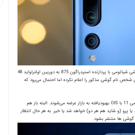
به گفته افشاگر مشهور Digital Chat Station، اولین گوشی شیائومی با پردازنده اسنپدراگون 875 به دوربین اولتراواید 48
0 تجهیز شده است. این شخص نام گوشی مذکور را اعلام نکرده اما احتمال می‌رود که
جدای این جزئیات، او همچنین اشاره کرده است سری می 11 با OIS بهبودیافته به بازار عرضه می‌شوند. البته باز هم
ا پرو (و شاید هم هر دو) خواهد شد یا خیر. به هر حال انتظار
 گوشی ها منتشر بشود.