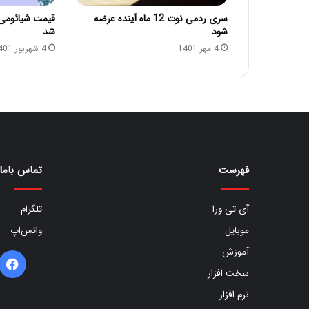
سری ردمی نوت 12 ماه آینده عرضه
شود
شد
4 مهر 1401
4 شهریور 1401
فهرست
تماس باما
آی تی ورا
تلگرام
موبایل
واتس‌اپ
آموزش
ف
سخت افزار
ب
نرم افزار