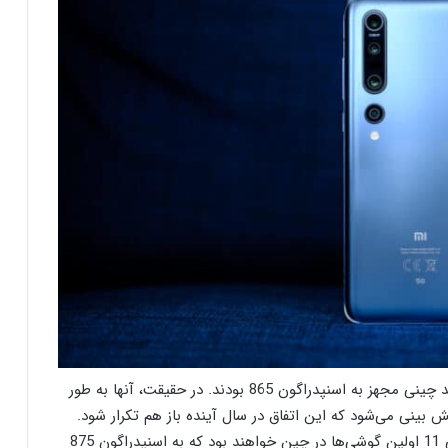
شیائومی می 10 و می 10 پرو اولین گوشی‌های هوشمند چینی مجهز به اسنپدراگون 865 بودند. در حقیقت، آنها به طور
سری گلکسی S20 قرار گرفتند. پیش بینی می‌شود که این اتفاق در سال آینده باز هم تکرار شود.
Digital Chat Station هم پیش‌تر گفته بود که سری می 11 اولین گوشی‌ها در چین خواهند بود که به اسنپدراگون 875