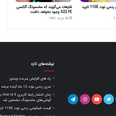
قیمت شیائومی ردمی نوت 11SE تایید
شایعات می‌گویند که سامسونگ گلکسی
S22 FE وجود نخواهد داشت
26 خرداد 1401
نوشته‌های تازه
راه های افزایش سرعت ویندوز
سری ردمی نوت 12 ماه آینده عرضه شود
زمان انتشار را
یس
توییتر
یوتیوب
اینستاگرام
تلگرام
گوشی‌های سامسونگ مشخص شد
قیمت شیائومی ردمی نوت 11SE تایید شد
وک