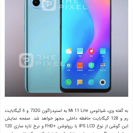
به گفته وی، شیائومی Mi 11 Lite به اسنپدراگون 732G و 6 گیگابایت
رم و 128 گیگابایت حافظه داخلی مجهز خواهد شد. صفحه نمایش
این گوشی از نوع IPS LCD با رزولوشن +FHD و نرخ تازه سازی 120