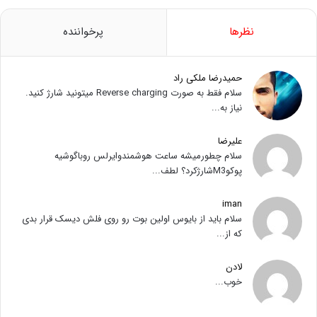
نظرها
پرخواننده
حمیدرضا ملکی راد
سلام فقط به صورت Reverse charging میتونید شارژ کنید.
نیاز به...
علیرضا
سلام چطورمیشه ساعت هوشمندوایرلس روباگوشیه
پوکوM3شارژکرد؟ لطف...
iman
سلام باید از بایوس اولین بوت رو روی فلش دیسک قرار بدی
که از...
لادن
خوب...