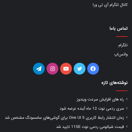
کانال تلگرام آی تی ورا
تماس باما
تلگرام
واتس‌اپ
فیس
توییتر
یوتیوب
اینستاگرام
تلگرام
بوک
نوشته‌های تازه
راه های افزایش سرعت ویندوز
سری ردمی نوت 12 ماه آینده عرضه شود
زمان انتشار رابط کاربری One UI 5 برای گوشی‌های سامسونگ مشخص شد
قیمت شیائومی ردمی نوت 11SE تایید شد