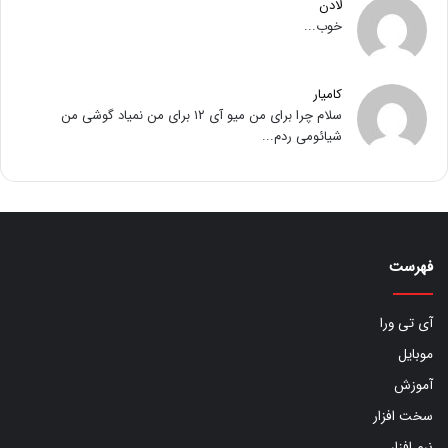
لادن
خوب...
کامیار
سلام چرا برای من میو آی ۱۲ برای من نمیاد گوشی من
شیائومی ردم...
فهرست
آی تی ورا
موبایل
آموزش
سخت افزار
نرم افزار