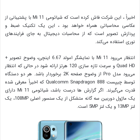
اخیراً ، این شرکت فاش کرده است که شیائومی Mi 11 با پشتیبانی از
عکاسی محاسباتی همراه خواهد بود ، این یک تکنیک ضبط و
پردازش تصویر است که از محاسبات دیجیتال به جای فرایندهای
نوری استفاده می‌کند.
انتظار می‌رود Mi 11 با نمایشگر امولد 6.67 اینچی، وضوح تصویر +
Quad HD و سرعت تازه سازی 120 هرتز ارائه شود در حالی که انتظار
می‌رود مدل Pro از وضوح صفحه 2K برخوردار باشد. هر دو دستگاه
توسط چیپست Qualcomm Snapdragon 888 که اخیراً معرفی شده
قدرت می‌گیرند. اگر گزارش ها درست باشد، شیائومی Mi 11 دارای
یک ماژول دوربین سه گانه متشکل از یک سنسور اصلی 108MP، یک
لنز 13MP و یک لنز 5MP است.