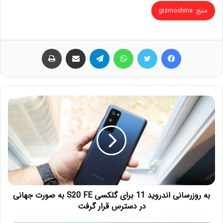
منبع: gizmochina
فیس بوک
توییتر
واتس آپ
تلگرام
اشتراک گذاری از طریق ایمیل
چاپ
به روزرسانی اندروید 11 برای گلکسی S20 FE به صورت جهانی
در دسترس قرار گرفت