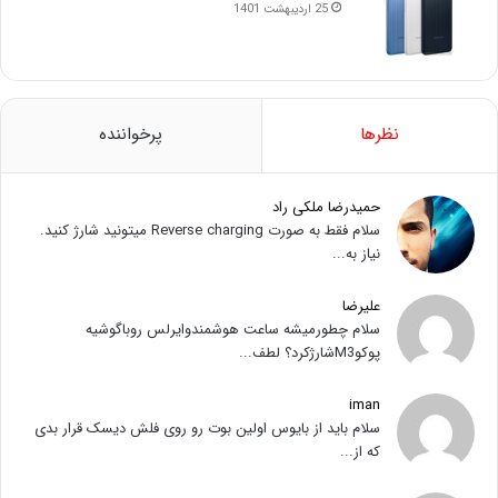
25 اردیبهشت 1401
نظرها
پرخواننده
حمیدرضا ملکی راد
سلام فقط به صورت Reverse charging میتونید شارژ کنید.
نیاز به...
علیرضا
سلام چطورمیشه ساعت هوشمندوایرلس روباگوشیه
پوکوM3شارژکرد؟ لطف...
iman
سلام باید از بایوس اولین بوت رو روی فلش دیسک قرار بدی
که از...