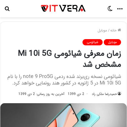
منو
تغییر
جس
پوسته
برا
خانه
/
موبایل
موبایل
شیائومی
زمان معرفی شیائومی Mi 10i 5G
مشخص شد
شیائومی نسخه ری‌برند شده ردمی note 9 Pro5G را با نام
Mi 10i 5G در 5 ژانویه در کشور هند رونمایی خواهد کرد.
حمیدرضا ملکی راد
2 دی 1399
آخرین به روز رسانی: 2 دی 1399