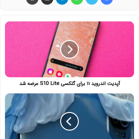
آپدیت اندروید ۱۱ برای گلکسی S10 Lite عرضه شد