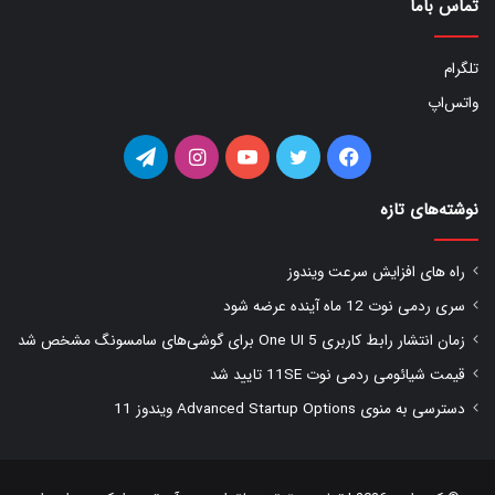
تماس باما
تلگرام
واتس‌اپ
فیس
توییتر
یوتیوب
اینستاگرام
تلگرام
بوک
نوشته‌های تازه
راه های افزایش سرعت ویندوز
سری ردمی نوت 12 ماه آینده عرضه شود
زمان انتشار رابط کاربری One UI 5 برای گوشی‌های سامسونگ مشخص شد
قیمت شیائومی ردمی نوت 11SE تایید شد
دسترسی به منوی Advanced Startup Options ویندوز 11