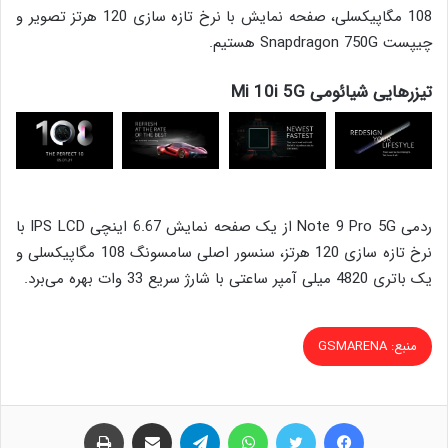
108 مگاپیکسلی، صفحه نمایش با نرخ تازه سازی 120 هرتز تصویر و
چیپست Snapdragon 750G هستیم.
تیزرهایی شیائومی Mi 10i 5G
ردمی Note 9 Pro 5G از یک صفحه نمایش 6.67 اینچی IPS LCD با
نرخ تازه سازی 120 هرتز، سنسور اصلی سامسونگ 108 مگاپیکسلی و
یک باتری 4820 میلی آمپر ساعتی با شارژ سریع 33 وات بهره می‌برد.
منبع: GSMARENA
فیس بوک
توییتر
واتس آپ
تلگرام
اشتراک گذاری از طریق ایمیل
چاپ