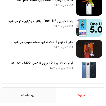
طراحی گوشی Nothing phone 1 فاش شد
26 خرداد 1401
رابط کاربری One Ui 5 روانتر و یکپارچه تر می‌شود
20 خرداد 1401
ناتینگ فون 1 احتمالا این هفته معرفی می‌شود
16 خرداد 1401
آپدیت اندروید 12 برای گلکسی M22 منتشر شد
25 اردیبهشت 1401
نظرها
پرخواننده