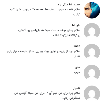
حمیدرضا ملکی راد
سلام فقط به صورت Reverse charging میتونید شارژ کنید.
نیاز به...
علیرضا
سلام چطورمیشه ساعت هوشمندوایرلس روباگوشیه
پوکوM3شارژکرد؟ لطف...
iman
سلام باید از بایوس اولین بوت رو روی فلش دیسک قرار بدی
که از...
لادن
خوب...
کامیار
سلام چرا برای من میو آی ۱۲ برای من نمیاد گوشی من
شیائومی ردم...