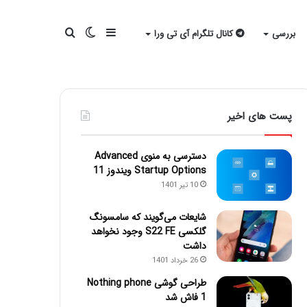
سایدبار
تغییر
جستجو
بررسی
کانال تلگرام آی تی ورا
پوسته
برای
پست های اخیر
دسترسی به منوی Advanced
Startup Options ویندوز 11
10 تیر 1401
شایعات می‌گویند که سامسونگ
گلکسی S22 FE وجود نخواهد
داشت
26 خرداد 1401
طراحی گوشی Nothing phone
1 فاش شد