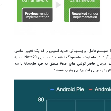
با معرفی پردازنده اسنپدراگون 888 کوالکام، پروژه Treble سیستم عامل، و پشتیبانی جدید امنیتی را که یک تغییر اساسی
در سیاست های بروزرسانی نرم افزار است، به ارمغان می‌آورد. در ماه اوت، سامسونگ اعلام کرد که سری Note20 سه به
روزرسانی عمده سیستم عامل اندروید را دریافت می‌کنند. درحال حاضر گوشی های Pixel متعلق به خود Google با سه
ن در دنیایی اندروید بی رقیب هستند.