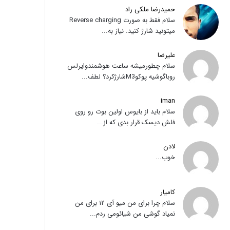
حمیدرضا ملکی راد
سلام فقط به صورت Reverse charging
میتونید شارژ کنید. نیاز به...
علیرضا
سلام چطورمیشه ساعت هوشمندوایرلس
روباگوشیه پوکوM3شارژکرد؟ لطف...
iman
سلام باید از بایوس اولین بوت رو روی
فلش دیسک قرار بدی که از...
لادن
خوب...
کامیار
سلام چرا برای من میو آی ۱۲ برای من
نمیاد گوشی من شیائومی ردم...