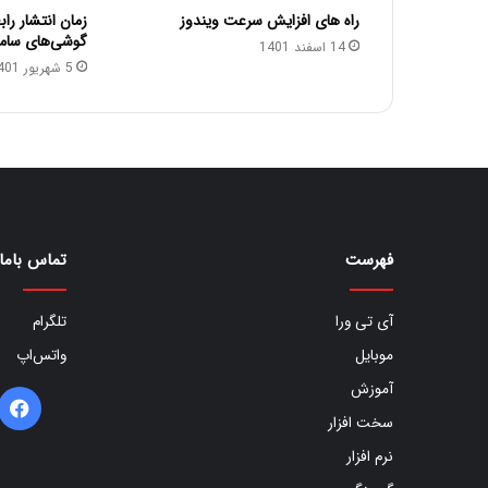
راه های افزایش سرعت ویندوز
گوشی‌های سا
14 اسفند 1401
5 شهریور 1401
فهرست
تماس باما
آی تی ورا
تلگرام
موبایل
واتس‌اپ
آموزش
ف
سخت افزار
ب
نرم افزار