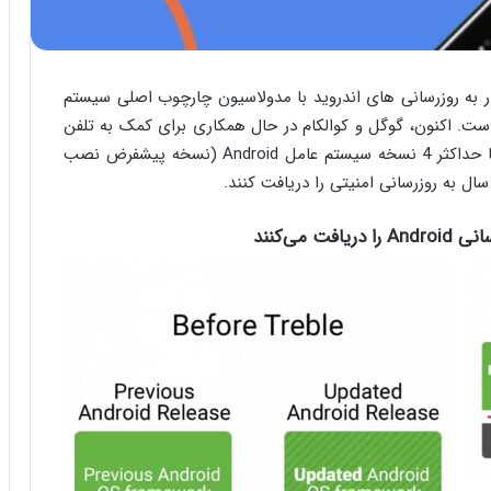
 تسریع در به روزرسانی های اندروید با مدولاسیون چارچوب اصلی سیستم
ریق سفارشی سازی OEM ارائه شده است. اکنون، گوگل و کوالکام در حال همکاری برای کمک به تلفن
های مجهز به چیپست های اسنپدراگون 888 هستند تا حداکثر 4 نسخه سیستم عامل Android (نسخه پیشفرض نصب