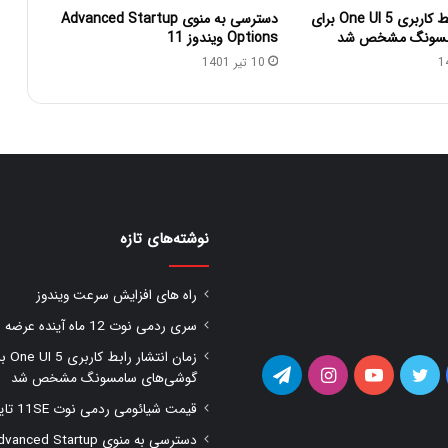
زمان انتشار رابط کاربری One UI 5 برای
دسترسی به منوی Advanced Startup
مسونگ مشخص شد
Options ویندوز 11
10 تیر 1401
نوشته‌های تازه
راه های افزایش سرعت ویندوز
سری ردمی نوت 12 ماه آینده عرضه شود
زمان انتشار را
یس
توییتر
یوتیوب
اینستاگرام
تلگرام
گوشی‌های سامسونگ مشخص شد
قیمت شیائومی ردمی نوت 11SE تایید شد
وک
دسترسی به منوی anced Startup