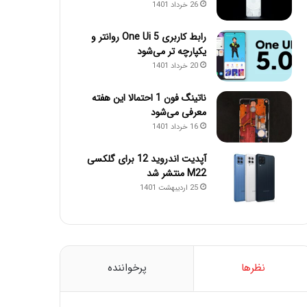
26 خرداد 1401
رابط کاربری One Ui 5 روانتر و
یکپارچه تر می‌شود
20 خرداد 1401
ناتینگ فون 1 احتمالا این هفته
معرفی می‌شود
16 خرداد 1401
آپدیت اندروید 12 برای گلکسی
M22 منتشر شد
25 اردیبهشت 1401
نظرها
پرخواننده