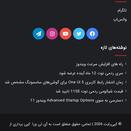
تلگرام
واتس‌اپ
فیس
توییتر
یوتیوب
اینستاگرام
تلگرام
بوک
نوشته‌های تازه
راه های افزایش سرعت ویندوز
سری ردمی نوت 12 ماه آینده عرضه شود
زمان انتشار رابط کاربری One UI 5 برای گوشی‌های سامسونگ مشخص شد
قیمت شیائومی ردمی نوت 11SE تایید شد
دسترسی به منوی Advanced Startup Options ویندوز 11
© کپی‌رایت 2026 | تمامی حقوق متعلق است به
آی تی ورا
. کپی برداری از