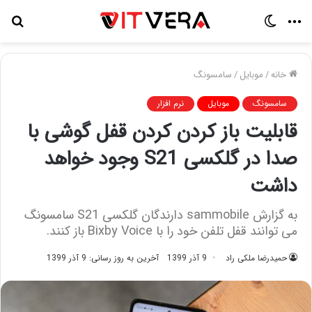
منو
تغییر
جس
پوسته
برا
خانه
/
موبایل
/
سامسونگ
سامسونگ
موبایل
نرم افزار
قابلیت باز کردن کردن قفل گوشی با
صدا در گلکسی S21 وجود خواهد
داشت
به گزارش sammobile دارندگان گلکسی S21 سامسونگ
می توانند قفل تلفن خود را با Bixby Voice باز کنند.
حمیدرضا ملکی راد
9 آذر 1399
آخرین به روز رسانی: 9 آذر 1399