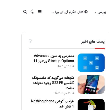
سایدبار
تغییر
جستجو
بررسی
کانال تلگرام آی تی ورا
پوسته
برای
پست های اخیر
دسترسی به منوی Advanced
Startup Options ویندوز 11
10 تیر 1401
شایعات می‌گویند که سامسونگ
گلکسی S22 FE وجود نخواهد
داشت
26 خرداد 1401
طراحی گوشی Nothing phone
1 فاش شد