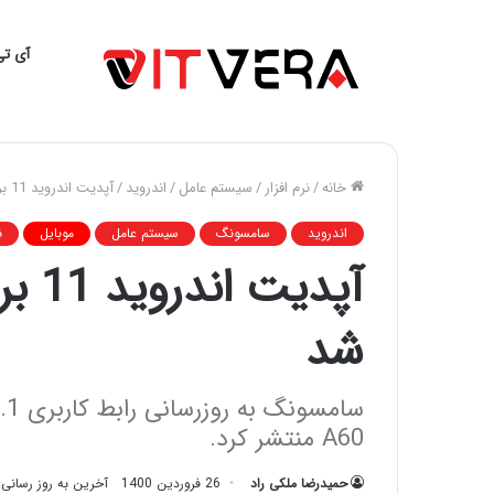
آی تی
خانه
/
نرم افزار
/
سیستم عامل
/
اندروید
/
آپدیت اندروید 11 برای گلکسی A60 منتشر شد
اندروید
سامسونگ
سیستم عامل
موبایل
ن
شد
A60 منتشر کرد.
حمیدرضا ملکی راد
26 فروردین 1400
آخرین به روز رسانی: 26 فروردین 00