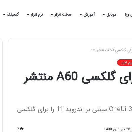
 ورا
موبایل
آموزش
سخت افزار
نرم افزار
گیمینگ
رم افزار
آپدیت اندروید 11 برای گلکسی A60 منتشر
سامسونگ به روزرسانی رابط کاربری OneUi 3.1 مبتنی بر اندروید 11 را برای گلکسی
14
7