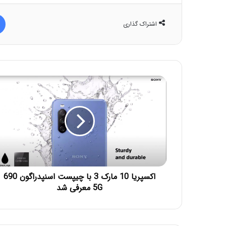
اشتراک گذاری
اکسپریا 10 مارک 3 با چیپست اسنپدراگون 690
5G معرفی شد