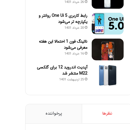
26 خرداد 1401
رابط کاربری One Ui 5 روانتر و
یکپارچه تر می‌شود
20 خرداد 1401
ناتینگ فون 1 احتمالا این هفته
معرفی می‌شود
16 خرداد 1401
آپدیت اندروید 12 برای گلکسی
M22 منتشر شد
25 اردیبهشت 1401
نظرها
پرخواننده