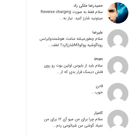
حمیدرضا ملکی راد
سلام فقط به صورت Reverse charging
میتونید شارژ کنید. نیاز به...
علیرضا
سلام چطورمیشه ساعت هوشمندوایرلس
روباگوشیه پوکوM3شارژکرد؟ لطف...
iman
سلام باید از بایوس اولین بوت رو روی
فلش دیسک قرار بدی که از...
لادن
خوب...
کامیار
سلام چرا برای من میو آی ۱۲ برای من
نمیاد گوشی من شیائومی ردم...