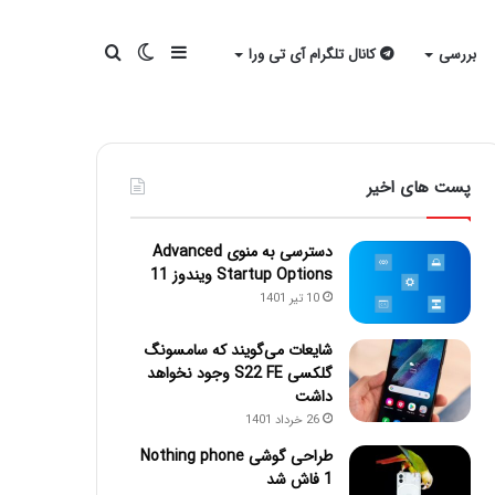
سایدبار
تغییر
جستجو
بررسی
کانال تلگرام آی تی ورا
پوسته
برای
پست های اخیر
دسترسی به منوی Advanced
Startup Options ویندوز 11
10 تیر 1401
شایعات می‌گویند که سامسونگ
گلکسی S22 FE وجود نخواهد
داشت
26 خرداد 1401
طراحی گوشی Nothing phone
1 فاش شد