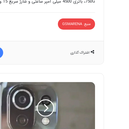
750G، باتری 4500 میلی آمپر ساعتی و شارژ سریع 15 وات مجهز شود.
منبع: GSMARENA
اشتراک گذاری