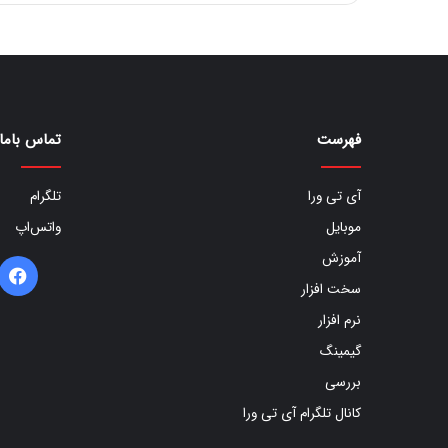
فهرست
تماس باما
آی تی ورا
تلگرام
موبایل
واتس‌اپ
آموزش
ف
سخت افزار
ب
نرم افزار
گیمینگ
بررسی
کانال تلگرام آی تی ورا