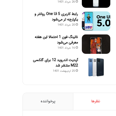
26 خرداد 1401
رابط کاربری One Ui 5 روانتر و
یکپارچه تر می‌شود
20 خرداد 1401
ناتینگ فون 1 احتمالا این هفته
معرفی می‌شود
16 خرداد 1401
آپدیت اندروید 12 برای گلکسی
M22 منتشر شد
25 اردیبهشت 1401
نظرها
پرخواننده