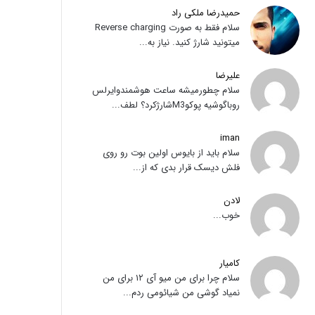
حمیدرضا ملکی راد
سلام فقط به صورت Reverse charging
میتونید شارژ کنید. نیاز به...
علیرضا
سلام چطورمیشه ساعت هوشمندوایرلس
روباگوشیه پوکوM3شارژکرد؟ لطف...
iman
سلام باید از بایوس اولین بوت رو روی
فلش دیسک قرار بدی که از...
لادن
خوب...
کامیار
سلام چرا برای من میو آی ۱۲ برای من
نمیاد گوشی من شیائومی ردم...