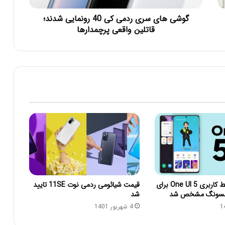
گوشی های سری ردمی کی 40 رونمایی شدند؛
قاتلین واقعی پرچمدارها
زمان انتشار رابط کاربری One UI 5 برای
قیمت شیائومی ردمی نوت 11SE تایید
مسونگ مشخص شد
شد
4 شهریور 1401