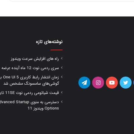
نوشته‌های تازه
راه های افزایش سرعت ویندوز
سری ردمی نوت 12 ماه آینده عرضه شود
زمان انتشار را
یس
توییتر
یوتیوب
اینستاگرام
تلگرام
گوشی‌های سامسونگ مشخص شد
قیمت شیائومی ردمی نوت 11SE تایید شد
وک
دسترسی به منوی anced Startup
Options ویندوز 11