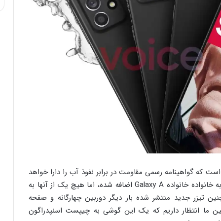
ز سال 2017 است که گواهینامه رسمی مقاومت در برابر نفوذ آب را دارا خواهد
بود. در چهار سال گذشته، تقریباً 50 مدل گوشی جدید به خانواده خانواده Galaxy A اضافه شده، اما هیچ یک از آنها به
نین تیزر جدید منتشر شده بار دیگر دوربین چهارگانه و صفحه
ی‌کند. همچنین ما انتظار داریم که یک این گوشی به چیپست اسنپدراگون