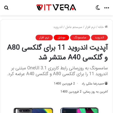
منو
تغییر
جس
پوسته
برا
خانه
/
نرم افزار
/
سیستم عامل
/
اندروید
اندروید
سامسونگ
موبایل
نرم افزار
آپدیت اندروید 11 برای گلکسی A80
و گلکسی A40 منتشر شد
سامسونگ به روزرسانی رابط کاربری OneUI 3.1 مبتنی بر
اندروید 11 را برای گلکسی A80 و گلکسی A40 عرضه کرد.
حمیدرضا ملکی راد
2 فروردین 1400
آخرین به روز رسانی: 2 فروردین 1400