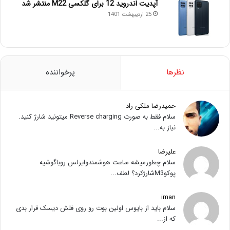
آپدیت اندروید 12 برای گلکسی M22 منتشر شد
25 اردیبهشت 1401
نظرها
پرخواننده
حمیدرضا ملکی راد
سلام فقط به صورت Reverse charging میتونید شارژ کنید.
نیاز به...
علیرضا
سلام چطورمیشه ساعت هوشمندوایرلس روباگوشیه
پوکوM3شارژکرد؟ لطف...
iman
سلام باید از بایوس اولین بوت رو روی فلش دیسک قرار بدی
که از...