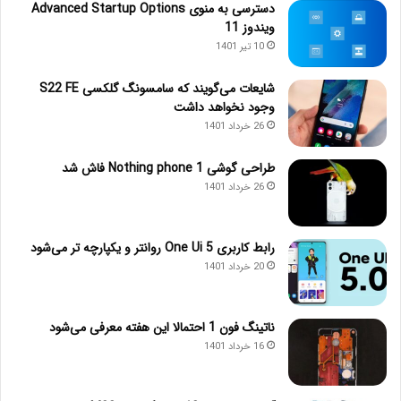
دسترسی به منوی Advanced Startup Options
ویندوز 11
10 تیر 1401
شایعات می‌گویند که سامسونگ گلکسی S22 FE
وجود نخواهد داشت
26 خرداد 1401
طراحی گوشی Nothing phone 1 فاش شد
26 خرداد 1401
رابط کاربری One Ui 5 روانتر و یکپارچه تر می‌شود
20 خرداد 1401
ناتینگ فون 1 احتمالا این هفته معرفی می‌شود
16 خرداد 1401