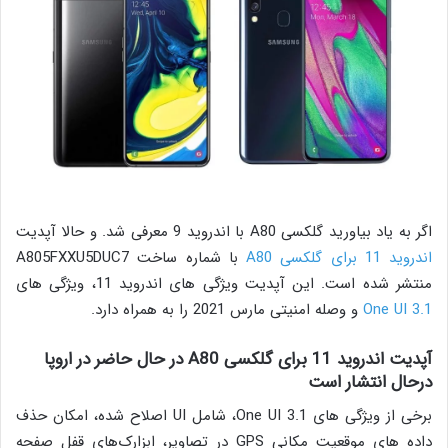
اگر به یاد بیاورید گلکسی A80 با اندروید 9 معرفی شد. و حالا آپدیت
اندروید 11 برای گلکسی A80
با شماره ساخت A805FXXU5DUC7
منتشر شده است. این آپدیت ویژگی های اندروید 11، ویژگی های
One UI 3.1
و وصله امنیتی مارس 2021 را به همراه دارد.
آپدیت اندروید 11 برای گلکسی A80 در حال حاضر در اروپا
درحال انتشار است
برخی از ویژگی های One UI 3.1، شامل UI اصلاح شده، امکان حذف
داده های موقعیت مکانی GPS در تصاویر، ابزارک‌های قفل صفحه