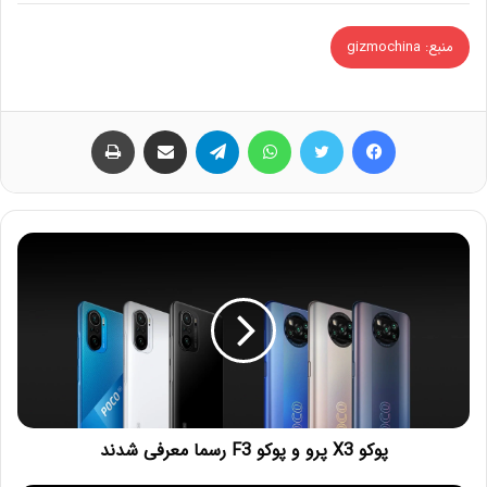
منبع: gizmochina
فیس بوک
توییتر
واتس آپ
تلگرام
اشتراک گذاری از طریق ایمیل
چاپ
پوکو X3 پرو و پوکو F3 رسما معرفی شدند