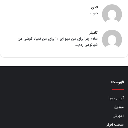
لادن
خوب...
کامیار
سلام چرا برای من میو آی ۱۲ برای من نمیاد گوشی من
شیائومی ردم...
فهرست
آی تی ورا
موبایل
آموزش
سخت افزار