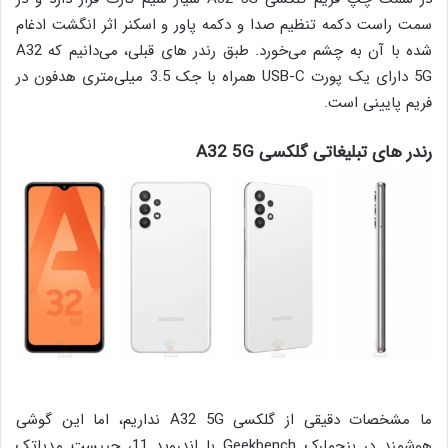
سمت راست دکمه تنظیم صدا و دکمه پاور و اسکنر اثر انگشت ادغام
شده با آن به چشم می‌خورد. طبق رندر های قبلی، می‌دانیم که A32
5G دارای یک پورت USB-C همراه با جک 3.5 میلی‌متری هدفون در
فریم پایینی است.
رندر های تبلیغاتی گلکسی A32 5G
ما مشخصات دقیقی از گلکسی A32 5G نداریم، اما این گوشی
هوشمند در بنچمارک Geekbench با اندروید 11، چیپست مدیاتک