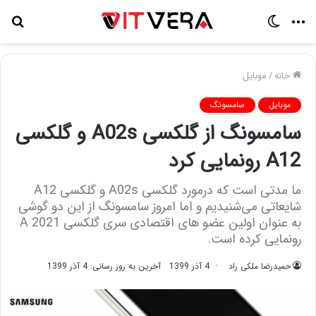
منو
تغییر
جس
پوسته
برا
خانه
/
موبایل
موبایل
سامسونگ
سامسونگ از گلکسی A02s و گلکسی
A12 رونمایی کرد
ما مدتی است که درمورد گلکسی A02s و گلکسی A12
شایعاتی می‌شنیدیم و اما امروز سامسونگ از این دو گوشی
به عنوان اولین عضو های اقتصادی سری گلکسی A 2021
رونمایی کرده است.
حمیدرضا ملکی راد
4 آذر 1399
آخرین به روز رسانی: 4 آذر 1399