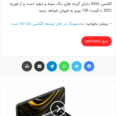
گلکسی A02s دارای گزینه های رنگ سیاه و سفید است و از فوریه
2021 با قیمت 150 یورو به فروش خواهد رسید.
– بیشتر بخوانید:
سامسونگ در حال توسعه گلکسی A۱۲ ۵G است
منبع: gsmarena
فیس بوک
توییتر
واتس آپ
تلگرام
اشتراک گذاری از طریق ایمیل
چاپ