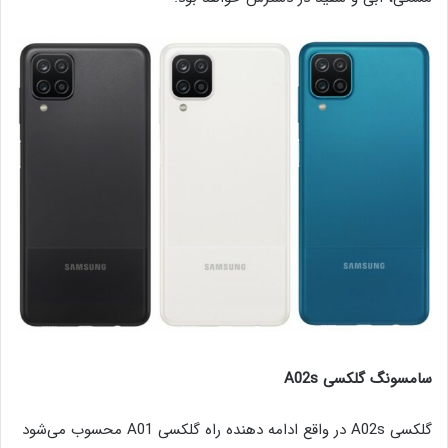
سامسونگ گلکسی A02s
گلکسی A02s در واقع ادامه دهنده راه گلکسی A01 محسوب می‌شود