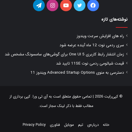
فیس
توییتر
یوتیوب
اینستاگرام
تلگرام
بوک
نوشته‌های تازه
راه های افزایش سرعت ویندوز
سری ردمی نوت 12 ماه آینده عرضه شود
زمان انتشار رابط کاربری One UI 5 برای گوشی‌های سامسونگ مشخص شد
قیمت شیائومی ردمی نوت 11SE تایید شد
دسترسی به منوی Advanced Startup Options ویندوز 11
© کپی‌رایت 2026 | تمامی حقوق متعلق است به
آی تی ورا
. کپی برداری از
مطالب فقط با ذکر لینک مجاز است.
خانه
درباره‌ی
تیم
موبایل
فناوری
Privacy Policy