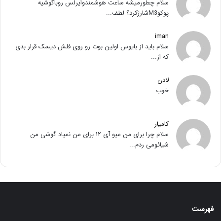
سلام چطورمیشه ساعت هوشمندوایرلس روباگوشیه
پوکوM3شارژکرد؟ لطف...
iman
سلام باید از بایوس اولین بوت رو روی فلش دیسک قرار بدی
که از...
لادن
خوب...
کامیار
سلام چرا برای من میو آی ۱۲ برای من نمیاد گوشی من
شیائومی ردم...
فهرست