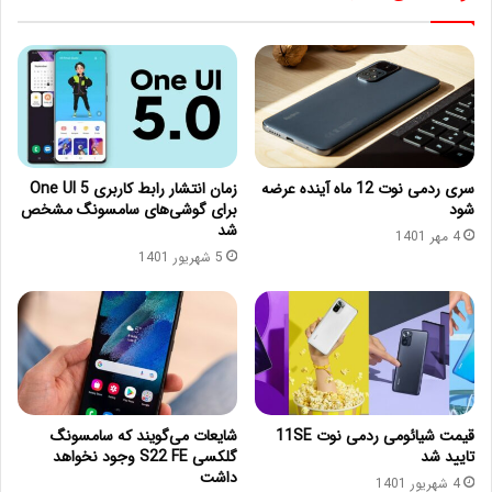
سری ردمی نوت 12 ماه آینده عرضه
زمان انتشار رابط کاربری One UI 5
شود
برای گوشی‌های سامسونگ مشخص
شد
4 مهر 1401
5 شهریور 1401
قیمت شیائومی ردمی نوت 11SE
شایعات می‌گویند که سامسونگ
تایید شد
گلکسی S22 FE وجود نخواهد
داشت
4 شهریور 1401