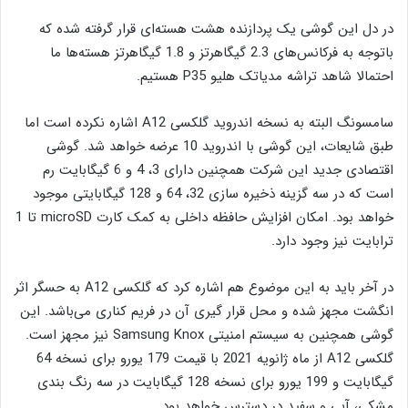
در دل این گوشی یک پردازنده هشت هسته‌ای قرار گرفته شده که
باتوجه به فرکانس‌های 2.3 گیگاهرتز و 1.8 گیگاهرتز هسته‌ها ما
احتمالا شاهد تراشه مدیاتک هلیو P35 هستیم.
سامسونگ البته به نسخه اندروید گلکسی A12 اشاره نکرده است اما
طبق شایعات، این گوشی با اندروید 10 عرضه خواهد شد. گوشی
اقتصادی جدید این شرکت همچنین دارای 3، 4 و 6 گیگابایت رم
است که در سه گزینه ذخیره سازی 32، 64 و 128 گیگابایتی موجود
خواهد بود. امکان افزایش حافظه داخلی به کمک کارت microSD تا 1
ترابایت نیز وجود دارد.
در آخر باید به این موضوع هم اشاره کرد که گلکسی A12 به حسگر اثر
انگشت مجهز شده و محل قرار گیری آن در فریم کناری می‌باشد. این
گوشی همچنین به سیستم امنیتی Samsung Knox نیز مجهز است.
گلکسی A12 از ماه ژانویه 2021 با قیمت 179 یورو برای نسخه 64
گیگابایت و 199 یورو برای نسخه 128 گیگابایت در سه رنگ بندی
مشکی، آبی و سفید در دسترس خواهد بود.