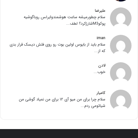
علیرضا
سلام چطورمیشه ساعت هوشمندوایرلس روباگوشیه
پوکوM3شارژکرد؟ لطف...
iman
سلام باید از بایوس اولین بوت رو روی فلش دیسک قرار بدی
که از...
لادن
خوب...
کامیار
سلام چرا برای من میو آی ۱۲ برای من نمیاد گوشی من
شیائومی ردم...