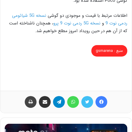
گوشی Poco استفاده شده بود.
اطلاعات مرتبط با قیمت و موجودی دو گوشی
نسخه 5G شیائومی
ردمی نوت 9
و
نسخه 5G ردمی نوت 9 پرو
، همچنان ناشناخته است
که از آن هم در حین رویداد امروز مطلع خواهیم شد.
منبع : gsmarena
فیس بوک
توییتر
واتس آپ
تلگرام
اشتراک گذاری از طریق ایمیل
چاپ