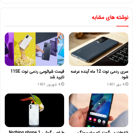
نوشته های مشابه
سری ردمی نوت 12 ماه آینده عرضه
قیمت شیائومی ردمی نوت 11SE
شود
تایید شد
4 مهر 1401
4 شهریور 1401
شایعات می‌گویند که سامسونگ
طراحی گوشی Nothing phone 1