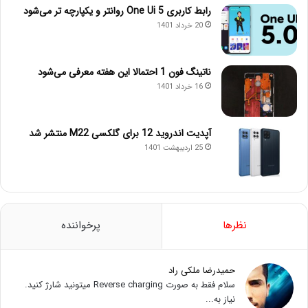
رابط کاربری One Ui 5 روانتر و یکپارچه تر می‌شود
20 خرداد 1401
ناتینگ فون 1 احتمالا این هفته معرفی می‌شود
16 خرداد 1401
آپدیت اندروید 12 برای گلکسی M22 منتشر شد
25 اردیبهشت 1401
نظرها
پرخواننده
حمیدرضا ملکی راد
سلام فقط به صورت Reverse charging میتونید شارژ کنید.
نیاز به...