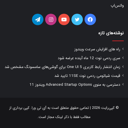
واتس‌اپ
فیس
توییتر
یوتیوب
اینستاگرام
تلگرام
بوک
نوشته‌های تازه
راه های افزایش سرعت ویندوز
سری ردمی نوت 12 ماه آینده عرضه شود
زمان انتشار رابط کاربری One UI 5 برای گوشی‌های سامسونگ مشخص شد
قیمت شیائومی ردمی نوت 11SE تایید شد
دسترسی به منوی Advanced Startup Options ویندوز 11
© کپی‌رایت 2026 | تمامی حقوق متعلق است به
آی تی ورا
. کپی برداری از
مطالب فقط با ذکر لینک مجاز است.