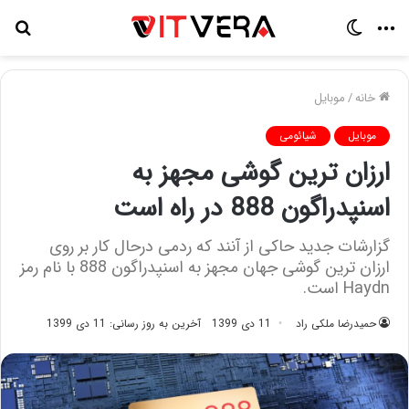
منو
تغییر
جس
پوسته
برا
خانه
/
موبایل
موبایل
شیائومی
ارزان ترین گوشی مجهز به
اسنپدراگون 888 در راه است
گزارشات جدید حاکی از آنند که ردمی درحال کار بر روی
ارزان ترین گوشی جهان مجهز به اسنپدراگون 888 با نام رمز
Haydn است.
حمیدرضا ملکی راد
11 دی 1399
آخرین به روز رسانی: 11 دی 1399