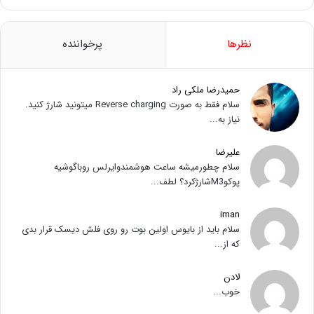
نظرها
پرخواننده
حمیدرضا ملکی راد
سلام فقط به صورت Reverse charging میتونید شارژ کنید.
نیاز به...
علیرضا
سلام چطورمیشه ساعت هوشمندوایرلس روباگوشیه
پوکوM3شارژکرد؟ لطف...
iman
سلام باید از بایوس اولین بوت رو روی فلش دیسک قرار بدی
که از...
لادن
خوب...