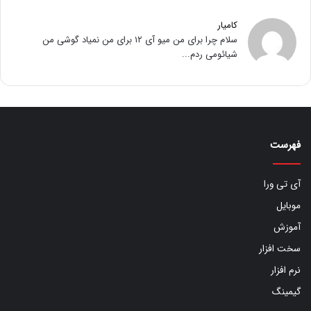
کامیار
سلام چرا برای من میو آی ۱۲ برای من نمیاد گوشی من
شیائومی ردم...
فهرست
آی تی ورا
موبایل
آموزش
سخت افزار
نرم افزار
گیمینگ