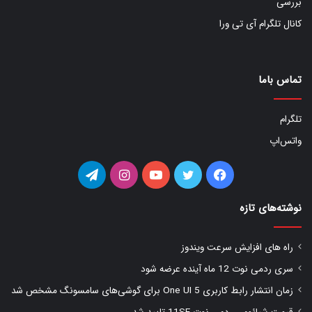
بررسی
کانال تلگرام آی تی ورا
تماس باما
تلگرام
واتس‌اپ
فیس
توییتر
یوتیوب
اینستاگرام
تلگرام
بوک
نوشته‌های تازه
راه های افزایش سرعت ویندوز
سری ردمی نوت 12 ماه آینده عرضه شود
زمان انتشار رابط کاربری One UI 5 برای گوشی‌های سامسونگ مشخص شد