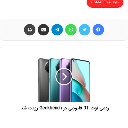
منبع: GSMARENA
فیس بوک
توییتر
واتس آپ
تلگرام
اشتراک گذاری از طریق ایمیل
چاپ
ردمی نوت 9T فایوجی در Geekbench رویت شد.