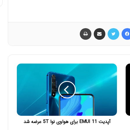
فیس بوک
توییتر
اشتراک گذاری از طریق ایمیل
چاپ
آپدیت EMUI 11 برای هواوی نوا 5T عرضه شد