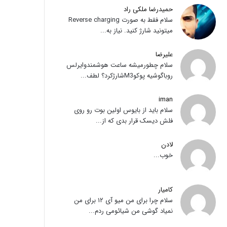
حمیدرضا ملکی راد
سلام فقط به صورت Reverse charging
میتونید شارژ کنید. نیاز به...
علیرضا
سلام چطورمیشه ساعت هوشمندوایرلس
روباگوشیه پوکوM3شارژکرد؟ لطف...
iman
سلام باید از بایوس اولین بوت رو روی
فلش دیسک قرار بدی که از...
لادن
خوب...
کامیار
سلام چرا برای من میو آی ۱۲ برای من
نمیاد گوشی من شیائومی ردم...