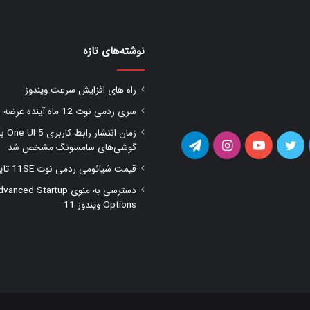
نوشته‌های تازه
راه های افزایش سرعت ویندوز
سری ردمی نوت 12 ماه آینده عرضه شود
زمان انتشار را
یس
توییتر
یوتیوب
اینستاگرام
تلگرام
گوشی‌های سامسونگ مشخص شد
قیمت شیائومی ردمی نوت 11SE تایید شد
وک
دسترسی به منوی anced Startup
Options ویندوز 11