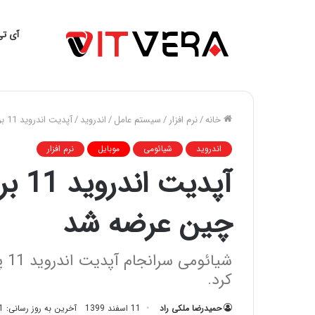
آی تی
خانه
/
نرم افزار
/
سیستم عامل
/
اندروید
/
آپدیت اندروید 11 برای ردمی کی 20 در رام چین عرضه شد
اندروید
شیائومی
موبایل
نرم افزار
چین عرضه شد
کرد.
حمیدرضا ملکی راد
11 اسفند 1399
آخرین به روز رسانی: 11 اسفند 1399