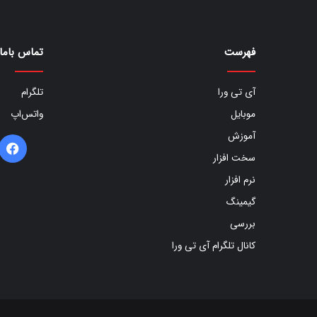
فهرست
تماس باما
آی تی ورا
تلگرام
موبایل
واتس‌اپ
آموزش
ف
سخت افزار
ب
نرم افزار
گیمینگ
بررسی
کانال تلگرام آی تی ورا