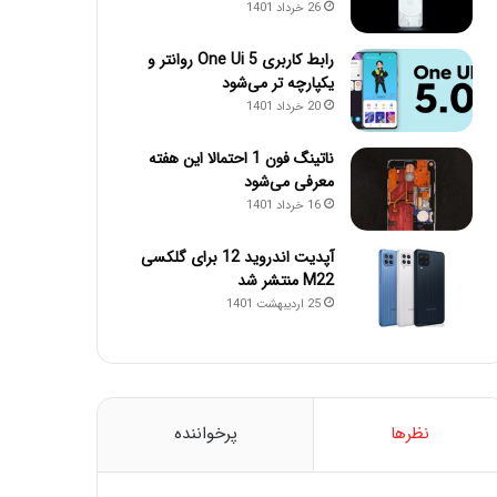
26 خرداد 1401
رابط کاربری One Ui 5 روانتر و
یکپارچه تر می‌شود
20 خرداد 1401
ناتینگ فون 1 احتمالا این هفته
معرفی می‌شود
16 خرداد 1401
آپدیت اندروید 12 برای گلکسی
M22 منتشر شد
25 اردیبهشت 1401
نظرها
پرخواننده