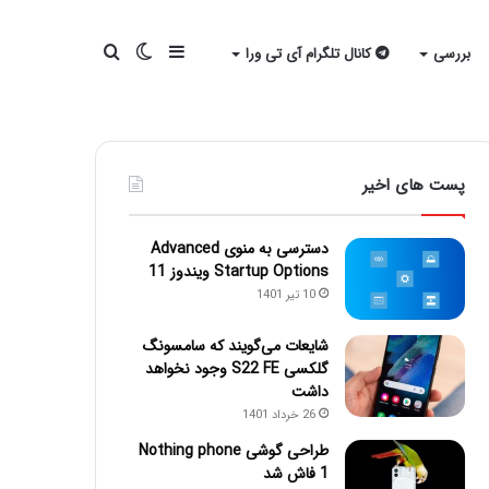
سایدبار
تغییر
جستجو
بررسی
کانال تلگرام آی تی ورا
پوسته
برای
پست های اخیر
دسترسی به منوی Advanced
Startup Options ویندوز 11
10 تیر 1401
شایعات می‌گویند که سامسونگ
گلکسی S22 FE وجود نخواهد
داشت
26 خرداد 1401
طراحی گوشی Nothing phone
1 فاش شد