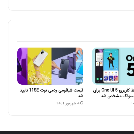
زمان انتشار رابط کاربری One UI 5 برای
قیمت شیائومی ردمی نوت 11SE تایید
مسونگ مشخص شد
شد
4 شهریور 1401