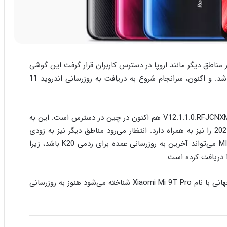
چین و هند عرضه شد و با نام Mi 9T را در مناطق دیگر مانند اروپا در دسترس کاربران قرار گرفت این گوشی
با رابط کاربری MIUI 10 مبتنی بر Android 9 از عرضه شد. و اکنون، سرانجام شروع به دریافت به روزرسانی اندروید 11
آپدیت اندروید 11 برای ردمی کی 20 با شماره ساخت V12.1.1.0.RFJCNXM هم اکنون در چین در دسترس است. این به
روز رسانی با حجم 2.6 گیگابایت وصله امنیتی فوریه 2021 را نیز به همراه دارد. انتظار می‌رود مناطق دیگر نیز به زودی
این به روز رسانی را دریافت کنند. به روزرسانی MIUI 12.5 می‌تواند آخرین به روزرسانی عمده برای ردمی K20 باشد، زیرا
که در بازار های جهانی با نام Xiaomi Mi 9T Pro شناخته می‌شود هنوز به روزرسانی