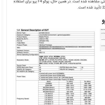
شماره مدل 22021211RG و باتری 4400 میلی آمپر ساعتی مشاهده شده است. در همین حال، پوکو F4 پرو برای استفاده