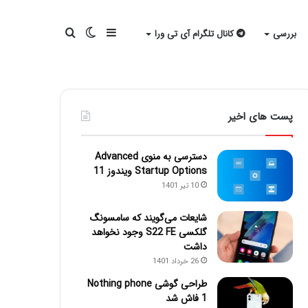
سایدبار
تغییر
جستجو
بررسی
کانال تلگرام آی تی ورا
پوسته
برای
پست های اخیر
دسترسی به منوی Advanced
Startup Options ویندوز 11
10 تیر 1401
شایعات می‌گویند که سامسونگ
گلکسی S22 FE وجود نخواهد
داشت
26 خرداد 1401
طراحی گوشی Nothing phone
1 فاش شد