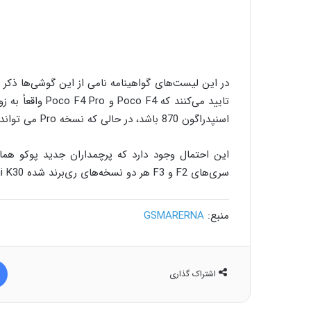
در این لیست‌های گواهینامه نامی از این گوشی‌ها ذکر نشده
تایید می‌کنند که
اسنپدراگون 870 باشد، در حالی که نسخه Pro می تواند چیپست قدرتمند Dimensity 9000 را در دل خود داشته باشد.
سری‌های F2 و F3 هر دو نسخه‌های ری‌برند شده Redmi K30 و Redmi K40 بودند.
منبع:
GSMARERNA
اشتراک گذاری