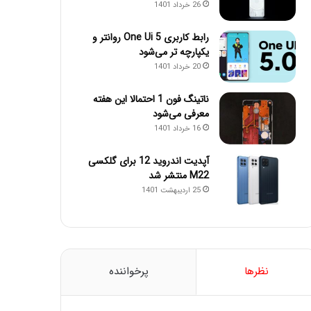
26 خرداد 1401
رابط کاربری One Ui 5 روانتر و
یکپارچه تر می‌شود
20 خرداد 1401
ناتینگ فون 1 احتمالا این هفته
معرفی می‌شود
16 خرداد 1401
آپدیت اندروید 12 برای گلکسی
M22 منتشر شد
25 اردیبهشت 1401
نظرها
پرخواننده