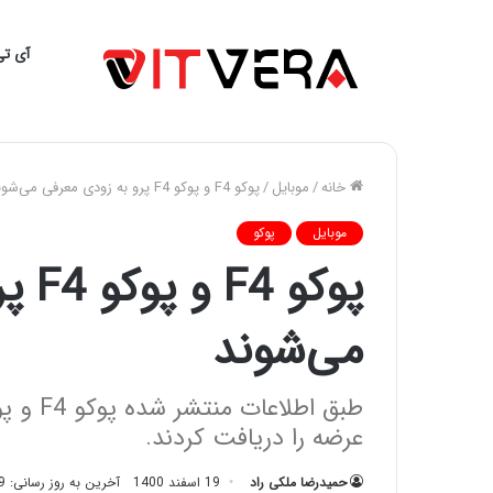
آی تی
خانه
/
موبایل
/
پوکو F4 و پوکو F4 پرو به زودی معرفی می‌شوند
موبایل
پوکو
پوکو
می‌شوند
عرضه را دریافت کردند.
حمیدرضا ملکی راد
19 اسفند 1400
آخرین به روز رسانی: 19 اسفند 1400