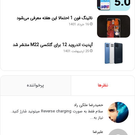
ناتینگ فون 1 احتمالا این هفته معرفی می‌شود
16 خرداد 1401
آپدیت اندروید 12 برای گلکسی M22 منتشر شد
25 اردیبهشت 1401
نظرها
پرخواننده
حمیدرضا ملکی راد
سلام فقط به صورت Reverse charging میتونید شارژ کنید.
نیاز به...
علیرضا