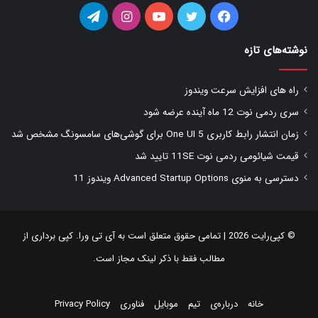
فیس
توییتر
یوتیوب
اینستاگرام
تلگرام
بوک
نوشته‌های تازه
راه های افزایش سرعت ویندوز
سری ردمی نوت 12 ماه آینده عرضه شود
زمان انتشار رابط کاربری One UI 5 برای گوشی‌های سامسونگ مشخص شد
قیمت شیائومی ردمی نوت 11SE تایید شد
دسترسی به منوی Advanced Startup Options ویندوز 11
© کپی‌رایت 2026 | تمامی حقوق متعلق است به
آی تی ورا
. کپی برداری از
مطالب فقط با ذکر لینک مجاز است.
خانه
درباره‌ی
تیم
موبایل
فناوری
Privacy Policy