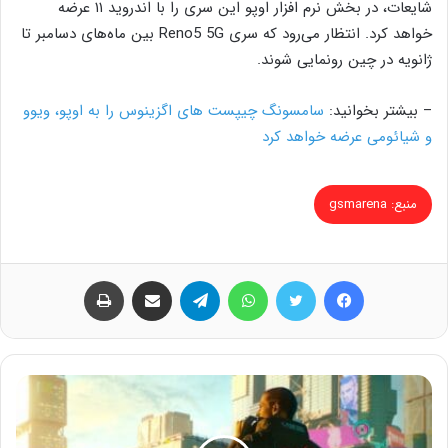
شایعات، در بخش نرم افزار اوپو این سری را با اندروید ۱۱ عرضه
خواهد کرد. انتظار می‌رود که سری Reno5 5G بین ماه‌های دسامبر تا
ژانویه در چین رونمایی شوند‌.
– بیشتر بخوانید:
سامسونگ چیپست های اگزینوس را به اوپو، ویوو
و شیائومی عرضه خواهد کرد
منبع: gsmarena
فیس بوک
توییتر
واتس آپ
تلگرام
اشتراک گذاری از طریق ایمیل
چاپ