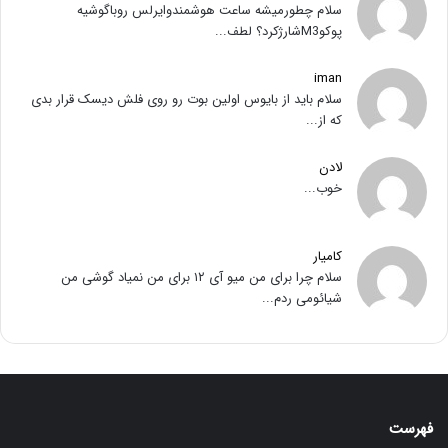
سلام چطورمیشه ساعت هوشمندوایرلس روباگوشیه
پوکوM3شارژکرد؟ لطف...
iman
سلام باید از بایوس اولین بوت رو روی فلش دیسک قرار بدی
که از...
لادن
خوب...
کامیار
سلام چرا برای من میو آی ۱۲ برای من نمیاد گوشی من
شیائومی ردم...
فهرست