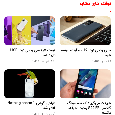
نوشته های مشابه
سری ردمی نوت 12 ماه آینده عرضه
قیمت شیائومی ردمی نوت 11SE
شود
تایید شد
4 مهر 1401
4 شهریور 1401
شایعات می‌گویند که سامسونگ
طراحی گوشی Nothing phone 1
گلکسی S22 FE وجود نخواهد
فاش شد
داشت
26 خرداد 1401