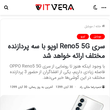
منو
تغییر
جس
پوسته
برا
خانه
/
موبایل
موبایل
اوپو
سری Reno5 5G اوپو با سه پردازنده
مختلف ارائه خواهد شد
با وجود اینکه هنوز تا رونمایی از سری OPPO Reno5 5G
فاصله زیادی داریم، یکی از افشاگران از حضور 3 پردازنده
مختلف در این گوشی‌ها خبر می‌دهد.
حمیدرضا ملکی راد
30 آبان 1399
آخرین به روز رسانی: 30 آبان 1399