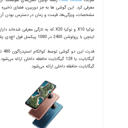
معرفی کرد. این گوشی ها به جز دوربین، فضای ذخیره س
مشخصات، ویژگی‌ها، قیمت و زمان در دسترس بودن آن‌ها
اینچی با رزولوشن 2400 در 1080 پیکسل فول اچ‌دی پلاس، نسبت ابعاد 20:9 و حداکثر روشنایی 450 نیت بهره می‌برند.
گیگابایت حافظه داخلی ارائه می‌شود.