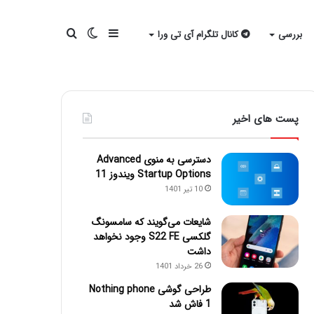
سایدبار
تغییر
جستجو
بررسی
کانال تلگرام آی تی ورا
پوسته
برای
پست های اخیر
دسترسی به منوی Advanced
Startup Options ویندوز 11
10 تیر 1401
شایعات می‌گویند که سامسونگ
گلکسی S22 FE وجود نخواهد
داشت
26 خرداد 1401
طراحی گوشی Nothing phone
1 فاش شد