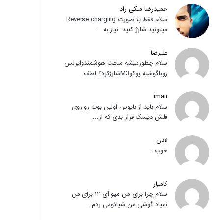
حمیدرضا ملکی راد
سلام فقط به صورت Reverse charging
میتونید شارژ کنید. نیاز به...
علیرضا
سلام چطورمیشه ساعت هوشمندوایرلس
روباگوشیه پوکوM3شارژکرد؟ لطف...
iman
سلام باید از بایوس اولین بوت رو روی
فلش دیسک قرار بدی که از...
لادن
خوب...
کامیار
سلام چرا برای من میو آی ۱۲ برای من
نمیاد گوشی من شیائومی ردم...