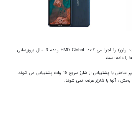
در قسمت نرم افزار، این دو گوشی اندروید 11 (اندروید وان) را اجرا می کنند. HMD Global وعده 3 سال بروزرسانی
علاوه بر این ، تلفن ها توسط یک باتری 4470 میلی آمپر ساعتی با پشتیبانی از شارژ سریع 18 وات پشتیبانی می شوند.
بخش ، آنها با شارژر عرضه نمی شوند.