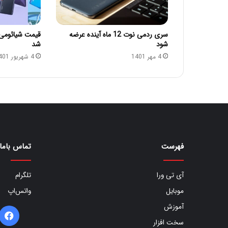
سری ردمی نوت 12 ماه آینده عرضه
شود
شد
4 مهر 1401
4 شهریور 1401
فهرست
تماس باما
آی تی ورا
تلگرام
موبایل
واتس‌اپ
آموزش
ف
سخت افزار