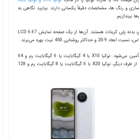
ازی و رنگ ها، مشخصات دقیقاً یکسانی دارند. بیایید نگاهی به
 بیندازیم.
نوکیا X10 و نوکیا X20 که به تازگی معرفی شده‌اند دارای بدنه پلی کربنات هستند. آن‌ها از یک صفحه نمایش LCD 6.67
قدرت این دو گوشی توسط کوالکام اسنپدراگون 480 تأمین می‌شود. نوکیا X10 با 4 گیگابایت یا 6 گیگابایت رم و 64
گیگابایت یا 128 گیگابایت حافظه داخلی ارائه می‌شود. از طرف دیگر، نوکیا X20 با 6 گیگابایت یا 8 گیگابایت رم و 128