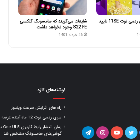
قیمت شیائومی ردمی نوت 11SE تایید
شایعات می‌گویند که سامسونگ گلکسی
S22 FE وجود نخواهد داشت
26 خرداد 1401
نوشته‌های تازه
راه های افزایش سرعت ویندوز
سری ردمی نوت 12 ماه آینده عرضه شود
زمان انتشار را
یس
توییتر
یوتیوب
اینستاگرام
تلگرام
گوشی‌های سامسونگ مشخص شد