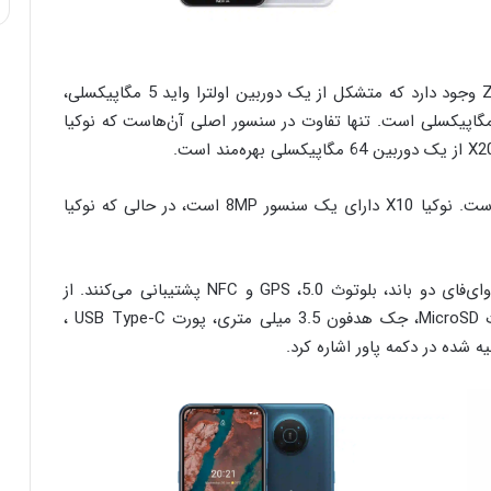
در پنل پشتی این گوشی‌ها یک دوربین چهارگانه ZEISS وجود دارد که متشکل از یک دوربین اولترا واید 5 مگاپیکسلی،
دوربین ماکرو 2 مگاپیکسلی و یک سنسور عمق 2 مگاپیکسلی است. تنها تفاوت در سنسور اصلی آنٰ‌هاست که نوکیا
به همین ترتیب، دوربین های سلفی آنها نیز متفاوت است. نوکیا X10 دارای یک سنسور 8MP است، در حالی که نوکیا
در قسمت اتصال نیز، این تلفن های هوشمند از 5G، وای‌فای دو باند، بلوتوث 5.0، GPS و NFC پشتیبانی می‌کنند. از
دیگر ویژگی های این گوشی‌ها می‌توان به اسلات کارت MicroSD، جک هدفون 3.5 میلی متری، پورت USB Type-C ،