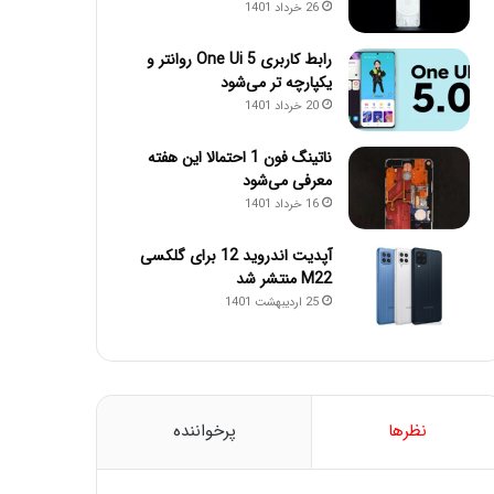
26 خرداد 1401
رابط کاربری One Ui 5 روانتر و
یکپارچه تر می‌شود
20 خرداد 1401
ناتینگ فون 1 احتمالا این هفته
معرفی می‌شود
16 خرداد 1401
آپدیت اندروید 12 برای گلکسی
M22 منتشر شد
25 اردیبهشت 1401
نظرها
پرخواننده