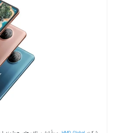
شرکت
HMD Global
رسماً اولین تلفن‌های هوشمند ارزان قیمت 5G با مارک ن