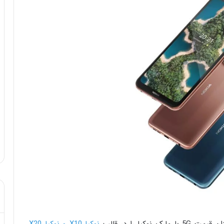
وکیا را در قالب
نوکیا X10 و نوکیا X20