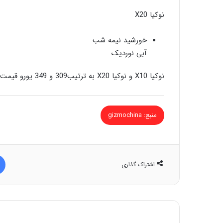
نوکیا X20
خورشید نیمه شب
آبی نوردیک
نوکیا X10 و نوکیا X20 به ترتیب309 و 349 یورو قیمت خواهند داشت.
منبع: gizmochina
اشتراک گذاری