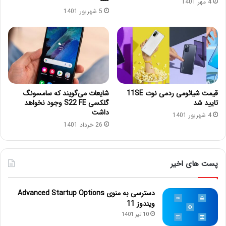
4 مهر 1401
5 شهریور 1401
قیمت شیائومی ردمی نوت 11SE
شایعات می‌گویند که سامسونگ
تایید شد
گلکسی S22 FE وجود نخواهد
داشت
4 شهریور 1401
26 خرداد 1401
پست های اخیر
دسترسی به منوی Advanced Startup Options
ویندوز 11
10 تیر 1401