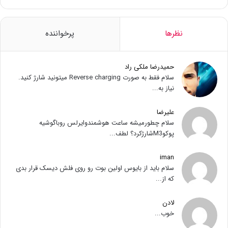
نظرها
پرخواننده
حمیدرضا ملکی راد
سلام فقط به صورت Reverse charging میتونید شارژ کنید.
نیاز به...
علیرضا
سلام چطورمیشه ساعت هوشمندوایرلس روباگوشیه
پوکوM3شارژکرد؟ لطف...
iman
سلام باید از بایوس اولین بوت رو روی فلش دیسک قرار بدی
که از...
لادن
خوب...