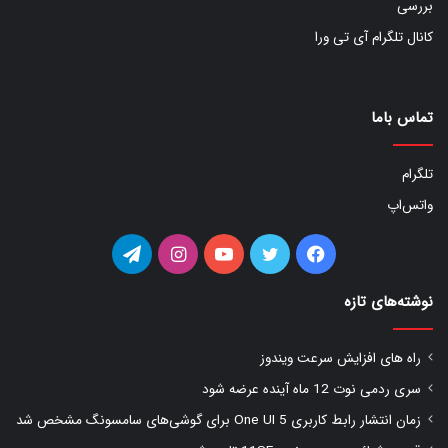
بررسی
کانال تلگرام آی تی ورا
تماس باما
تلگرام
واتس‌اپ
فیس
توییتر
یوتیوب
اینستاگرام
تلگرام
بوک
نوشته‌های تازه
راه های افزایش سرعت ویندوز
سری ردمی نوت 12 ماه آینده عرضه شود
زمان انتشار رابط کاربری One UI 5 برای گوشی‌های سامسونگ مشخص شد