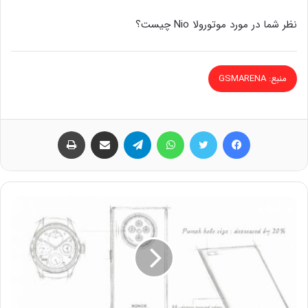
نظر شما در مورد موتورولا Nio چیست؟
منبع: GSMARENA
فیس بوک
توییتر
واتس آپ
تلگرام
اشتراک گذاری از طریق ایمیل
چاپ