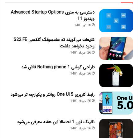
دسترسی به منوی Advanced Startup Options
ویندوز 11
10 تیر 1401
شایعات می‌گویند که سامسونگ گلکسی S22 FE
وجود نخواهد داشت
26 خرداد 1401
طراحی گوشی Nothing phone 1 فاش شد
26 خرداد 1401
رابط کاربری One Ui 5 روانتر و یکپارچه تر می‌شود
20 خرداد 1401
ناتینگ فون 1 احتمالا این هفته معرفی می‌شود
16 خرداد 1401