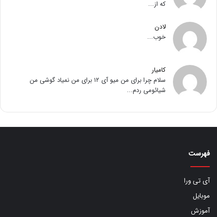
که از...
لادن
خوب...
کامیار
سلام چرا برای من میو آی ۱۲ برای من نمیاد گوشی من
شیائومی ردم...
فهرست
آی تی ورا
موبایل
آموزش