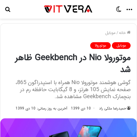
منو
تغییر
جس
پوسته
برا
خانه
/
موبایل
موبایل
موتورولا
موتورولا Nio در Geekbench ظاهر
شد
گوشی هوشمند موتورولا Nio همراه با اسنپدراگون 865،
صفحه نمایش 105 هرتز، و 8 گیگابایت حافظه رم در
بنچمارک Geekbench مشاهده شد.
حمیدرضا ملکی راد
10 دی 1399
آخرین به روز رسانی: 10 دی 1399