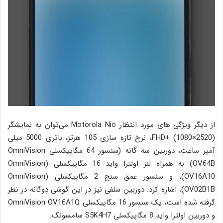
از دیگر ویژگی های مورد انتظار Motorola Nio می‌توان به نمایشگر
(FHD+ (1080×2520، نرخ تازه سازی 105 هرتز، باتری 5000 میلی
آمپر ساعت، دوربین سه گانه (سنسور 64 مگاپیکسلی OmniVision
OV64B) به همراه لنز اولترا واید 16 مگاپیکسلی (OmniVision
OV16A10)، و سنسور عمق سنج 2 مگاپیکسلی (OmniVision
OV02B1B)، اشاره کرد. دوربین سلفی نیز در این گوشی دوگانه در نظر
گرفته شده است، یک سنسور 16 مگاپیکسلی OmniVision OV16A1Q
و دوربین اولترا واید 8 مگاپیکسلی S5K4H7 سامسونگ.