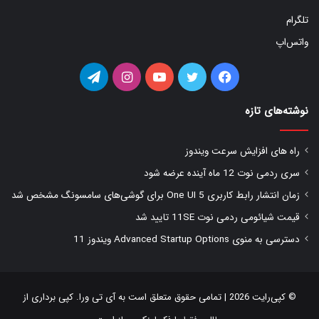
تلگرام
واتس‌اپ
فیس
توییتر
یوتیوب
اینستاگرام
تلگرام
بوک
نوشته‌های تازه
راه های افزایش سرعت ویندوز
سری ردمی نوت 12 ماه آینده عرضه شود
زمان انتشار رابط کاربری One UI 5 برای گوشی‌های سامسونگ مشخص شد
قیمت شیائومی ردمی نوت 11SE تایید شد
دسترسی به منوی Advanced Startup Options ویندوز 11
© کپی‌رایت 2026 | تمامی حقوق متعلق است به
آی تی ورا
. کپی برداری از