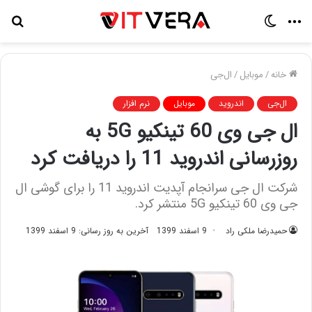
منو
تغییر
جس
پوسته
برا
خانه
/
موبایل
/
ال‌جی
ال‌جی
اندروید
موبایل
نرم افزار
ال جی وی 60 تینکیو 5G به
روزرسانی اندروید 11 را دریافت کرد
شرکت ال جی سرانجام آپدیت اندروید 11 را برای گوشی ال
جی وی 60 تینکیو 5G منتشر کرد‌.
حمیدرضا ملکی راد
9 اسفند 1399
آخرین به روز رسانی: 9 اسفند 1399