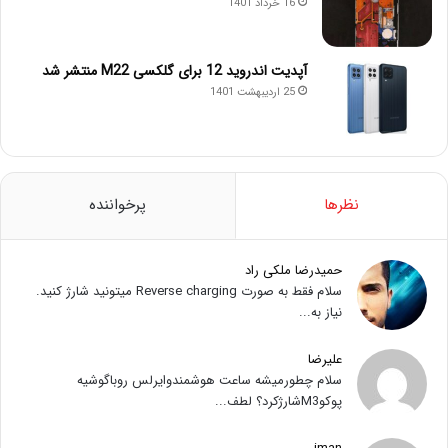
16 خرداد 1401
آپدیت اندروید 12 برای گلکسی M22 منتشر شد
25 اردیبهشت 1401
نظرها
پرخواننده
حمیدرضا ملکی راد
سلام فقط به صورت Reverse charging میتونید شارژ کنید.
نیاز به...
علیرضا
سلام چطورمیشه ساعت هوشمندوایرلس روباگوشیه
پوکوM3شارژکرد؟ لطف...