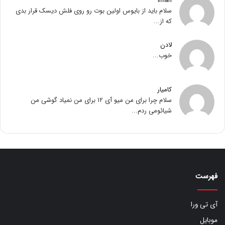
iman
سلام باید از بایوس اولین بوت رو روی فلش دیسک قرار بدی
که از...
لادن
خوب...
کامیار
سلام چرا برای من میو آی ۱۲ برای من نمیاد گوشی من
شیائومی ردم...
فهرست
آی تی ورا
موبایل