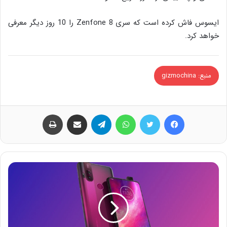
ایسوس فاش کرده است که سری Zenfone 8 را 10 روز دیگر معرفی
خواهد کرد.
منبع: gizmochina
فیس بوک
توییتر
واتس آپ
تلگرام
اشتراک گذاری از طریق ایمیل
چاپ