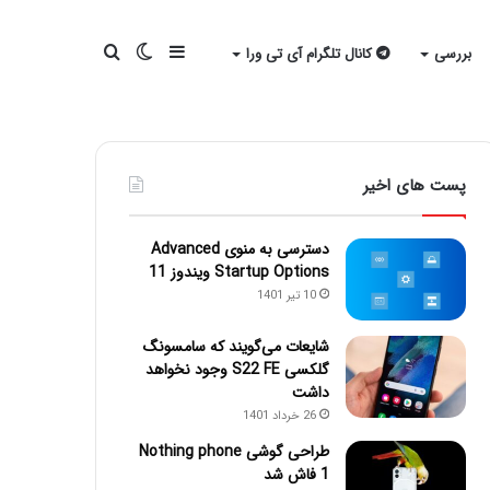
سایدبار
تغییر
جستجو
بررسی
کانال تلگرام آی تی ورا
پوسته
برای
پست های اخیر
دسترسی به منوی Advanced
Startup Options ویندوز 11
10 تیر 1401
شایعات می‌گویند که سامسونگ
گلکسی S22 FE وجود نخواهد
داشت
26 خرداد 1401
طراحی گوشی Nothing phone
1 فاش شد