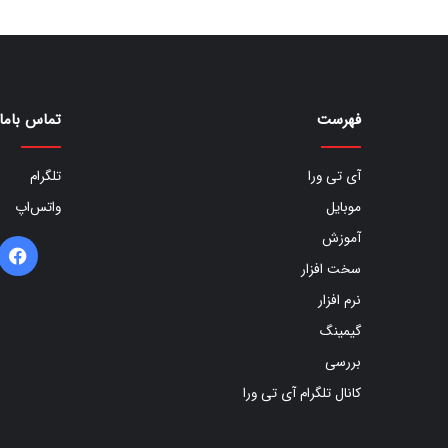
فهرست
تماس باما
آی تی ورا
تلگرام
موبایل
واتس‌اپ
آموزش
ف
سخت افزار
ب
نرم افزار
گیمینگ
بررسی
کانال تلگرام آی تی ورا