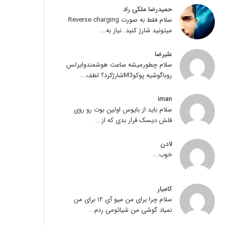
حمیدرضا ملکی راد
سلام فقط به صورت Reverse charging
میتونید شارژ کنید. نیاز به...
علیرضا
سلام چطورمیشه ساعت هوشمندوایرلس
روباگوشیه پوکوM3شارژکرد؟ لطف...
iman
سلام باید از بایوس اولین بوت رو روی
فلش دیسک قرار بدی که از...
لادن
خوب...
کامیار
سلام چرا برای من میو آی ۱۲ برای من
نمیاد گوشی من شیائومی ردم...