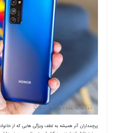
پرچمداران آنر همیشه به لطف ویژگی هایی که از خانواده