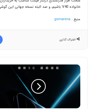
سخت افزار قدرتمندی درکنار قیمت مناسب به خریداران ار
خانواده V40 باشیم، و صد البته نسخه جهانی این گوشی ها را هم مشاهده کنیم.
منبع :
gsmarena
اشتراک گذاری