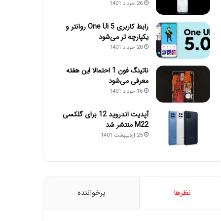
26 خرداد 1401
رابط کاربری One Ui 5 روانتر و
یکپارچه تر می‌شود
20 خرداد 1401
ناتینگ فون 1 احتمالا این هفته
معرفی می‌شود
16 خرداد 1401
آپدیت اندروید 12 برای گلکسی
M22 منتشر شد
25 اردیبهشت 1401
نظرها
پرخواننده