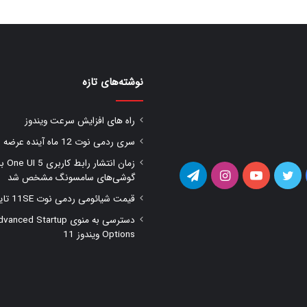
نوشته‌های تازه
راه های افزایش سرعت ویندوز
سری ردمی نوت 12 ماه آینده عرضه شود
زمان انتشار را
یس
توییتر
یوتیوب
اینستاگرام
تلگرام
گوشی‌های سامسونگ مشخص شد
قیمت شیائومی ردمی نوت 11SE تایید شد
وک
دسترسی به منوی anced Startup
Options ویندوز 11