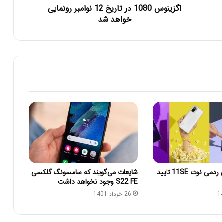
اگزینوس 1080 در تاریخ 12 نوامبر رونمایی
خواهد شد
قیمت شیائومی ردمی نوت 11SE تایید
شایعات می‌گویند که سامسونگ گلکسی
S22 FE وجود نخواهد داشت
26 خرداد 1401