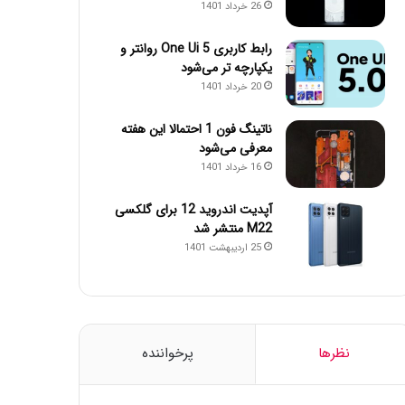
26 خرداد 1401
رابط کاربری One Ui 5 روانتر و
یکپارچه تر می‌شود
20 خرداد 1401
ناتینگ فون 1 احتمالا این هفته
معرفی می‌شود
16 خرداد 1401
آپدیت اندروید 12 برای گلکسی
M22 منتشر شد
25 اردیبهشت 1401
نظرها
پرخواننده