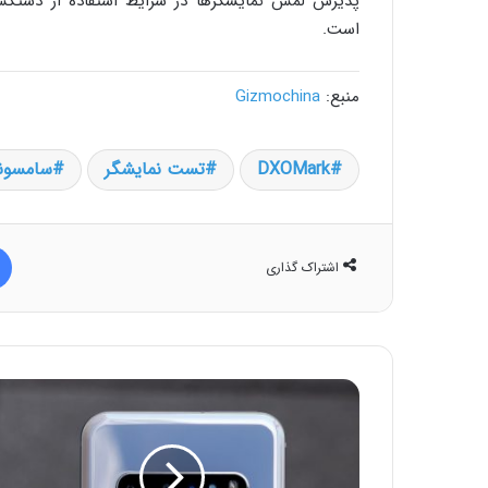
پذیرش لمس نمایشگرها در شرایط استفاده از دستکش
است.
منبع:
Gizmochina
DXOMark
تست نمایشگر
سامسون
اشتراک گذاری