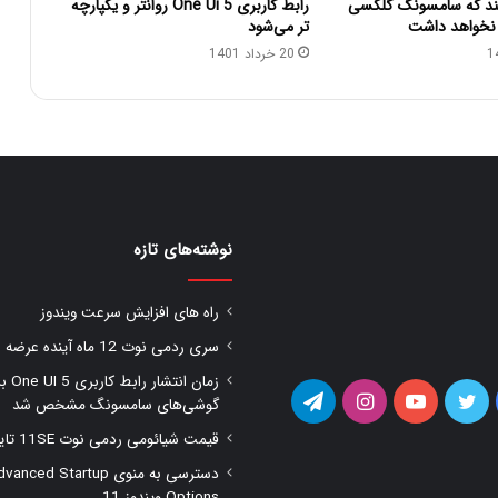
رابط کاربری One Ui 5 روانتر و یکپارچه
یند که سامسونگ گلکسی
تر می‌شود
20 خرداد 1401
نوشته‌های تازه
راه های افزایش سرعت ویندوز
سری ردمی نوت 12 ماه آینده عرضه شود
زمان انتشار را
یس
توییتر
یوتیوب
اینستاگرام
تلگرام
گوشی‌های سامسونگ مشخص شد
قیمت شیائومی ردمی نوت 11SE تایید شد
وک
دسترسی به منوی anced Startup
Options ویندوز 11