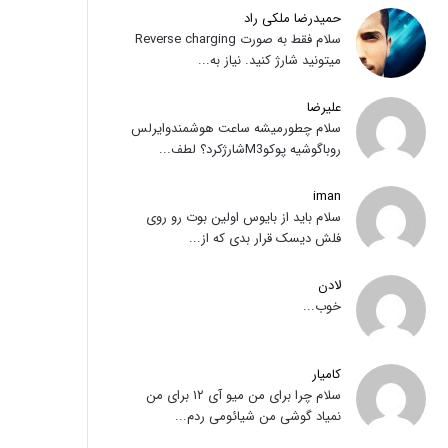
حمیدرضا ملکی راد
سلام فقط به صورت Reverse charging
میتونید شارژ کنید. نیاز به...
علیرضا
سلام چطورمیشه ساعت هوشمندوایرلس
روباگوشیه پوکوM3شارژکرد؟ لطف...
iman
سلام باید از بایوس اولین بوت رو روی
فلش دیسک قرار بدی که از...
لادن
خوب...
کامیار
سلام چرا برای من میو آی ۱۲ برای من
نمیاد گوشی من شیائومی ردم...