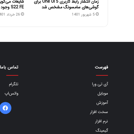
زمان انتشار رابط کاربری One UI 5 برای
شایعات می‌گو
گوشی‌های سامسونگ مشخص شد
S22 FE وجود نخواهد داشت
5 شهریور 1401
26 خرداد 1401
فهرست
تماس باما
آی تی ورا
تلگرام
موبایل
واتس‌اپ
آموزش
ف
سخت افزار
ب
نرم افزار
گیمینگ