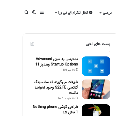
سایدبار
تغییر
جستجو
بررسی
کانال تلگرام آی تی ورا
پوسته
برای
پست های اخیر
دسترسی به منوی Advanced
Startup Options ویندوز 11
10 تیر 1401
شایعات می‌گویند که سامسونگ
گلکسی S22 FE وجود نخواهد
داشت
26 خرداد 1401
طراحی گوشی Nothing phone
1 فاش شد