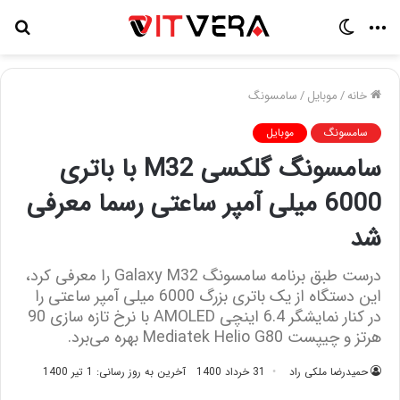
منو
تغییر
جس
پوسته
برا
خانه
/
موبایل
/
سامسونگ
سامسونگ
موبایل
سامسونگ گلکسی M32 با باتری
6000 میلی آمپر ساعتی رسما معرفی
شد
درست طبق برنامه سامسونگ Galaxy M32 را معرفی کرد،
این دستگاه از یک باتری بزرگ 6000 میلی آمپر ساعتی را
در کنار نمایشگر 6.4 اینچی AMOLED با نرخ تازه سازی 90
هرتز و چیپست Mediatek Helio G80 بهره می‌برد.
حمیدرضا ملکی راد
31 خرداد 1400
آخرین به روز رسانی: 1 تیر 1400