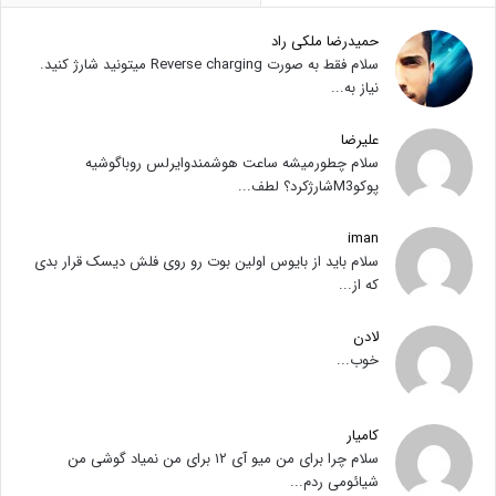
حمیدرضا ملکی راد
سلام فقط به صورت Reverse charging میتونید شارژ کنید.
نیاز به...
علیرضا
سلام چطورمیشه ساعت هوشمندوایرلس روباگوشیه
پوکوM3شارژکرد؟ لطف...
iman
سلام باید از بایوس اولین بوت رو روی فلش دیسک قرار بدی
که از...
لادن
خوب...
کامیار
سلام چرا برای من میو آی ۱۲ برای من نمیاد گوشی من
شیائومی ردم...