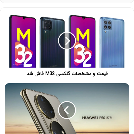
قیمت و مشخصات گلکسی M32 فاش شد