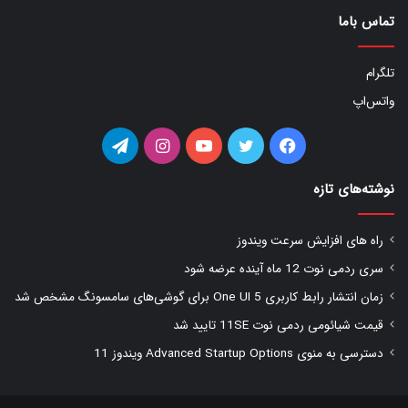
تماس باما
تلگرام
واتس‌اپ
فیس
توییتر
یوتیوب
اینستاگرام
تلگرام
بوک
نوشته‌های تازه
راه های افزایش سرعت ویندوز
سری ردمی نوت 12 ماه آینده عرضه شود
زمان انتشار رابط کاربری One UI 5 برای گوشی‌های سامسونگ مشخص شد
قیمت شیائومی ردمی نوت 11SE تایید شد
دسترسی به منوی Advanced Startup Options ویندوز 11